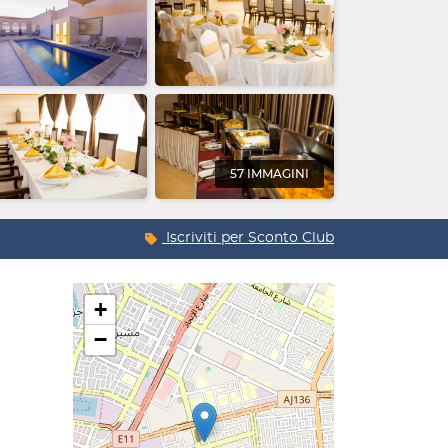
57 IMMAGINI
Iscriviti per
Sconto Club
+
−