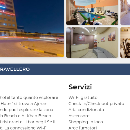
 TRAVELLERO
Servizi
 hotel tanto quanto esplorare 
Wi-Fi gratuito
Hotel" si trova a Ajman. 
Check-in/Check-out privato
ndo puoi esplorare la zona 
Aria condizionata
ah Beach e Al Khan Beach.

Ascensore
istorante. Il bar degli Se il 
Shopping in loco
afè. La connessione Wi-Fi 
Aree fumatori