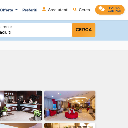
PARLA
Offerte
Preferiti
Area utenti
Cerca
CON NOI
 camere
CERCA
adulti