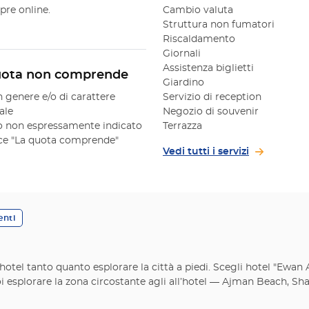
re online.

Cambio valuta
Struttura non fumatori
Riscaldamento
Giornali
Assistenza biglietti
uota non comprende
Giardino
n genere e/o di carattere
Servizio di reception
ale
Negozio di souvenir
 non espressamente indicato
Terrazza
oce "La quota comprende"
Vedi tutti i servizi
enti
n hotel tanto quanto esplorare la città a piedi. Scegli hotel "Ewa
i esplorare la zona circostante agli all’hotel — Ajman Beach, Sh