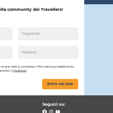
ella community dei Travellers!
 di aver letto e compreso l'informativa sul trattamento
avellero (
Visualizza
)
Entra nel club
Seguici su: