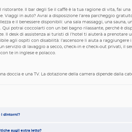
 ristorante. Il bar degli Se il caffè è la tua ragione di vita, fai u
. Viaggi in auto? Avrai a disposizione l’area parcheggio gratuito.
ellezza e il benessere disponibili: una sala massaggi, una sauna, 
 Qui potrai coccolarti con un bel bagno rilassante, perché è disp
ze. Il desk di assistenza ai turisti di l’hotel ti aiuterà a prenotar
ssibile agli ospiti con disabilità: l’ascensore li aiuta a raggiungere i
un servizio di lavaggio a secco, check-in e check-out privati, il ser
e con te in inglese e polacco.
una doccia e una TV. La dotazione della camera dipende dalla cat
i dintorni?
tiche sugli extra letto?