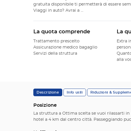
gratuita disponibile ti permetterà di essere semp
Viaggi in auto? Avrai a ...
La quota comprende
La q
Trattamento prescelto
Extra i
Assicurazione medico bagaglio
person
Servizi della struttura
Quanto
alla v
Descrizione
Info utili
Riduzioni & Supplem
Posizione
La struttura a Ottima scelta se vuoi rilassarti i
hotel a 4 km dal centro città. Passeggiando puo