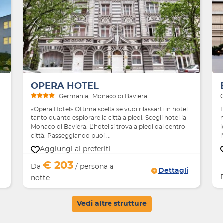
Avanti
Indietro
Avanti
OPERA HOTEL
Germania
Monaco di Baviera
«Opera Hotel» Ottima scelta se vuoi rilassarti in hotel
tanto quanto esplorare la città a piedi. Scegli hotel ia
m
Monaco di Baviera. L’hotel si trova a piedi dal centro
i
città. Passeggiando puoi ...
l
Aggiungi ai preferiti
€ 203
Da
/ persona a
Dettagli
notte
Vedi altre strutture