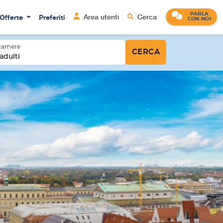
PARLA
Offerte
Preferiti
Area utenti
Cerca
CON NOI
 camere
CERCA
adulti