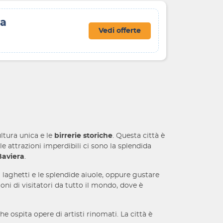
ra
Vedi offerte
ultura unica e le
birrerie storiche
. Questa città è
le attrazioni imperdibili ci sono la splendida
Baviera
.
 laghetti e le splendide aiuole, oppure gustare
ilioni di visitatori da tutto il mondo, dove è
che ospita opere di artisti rinomati. La città è