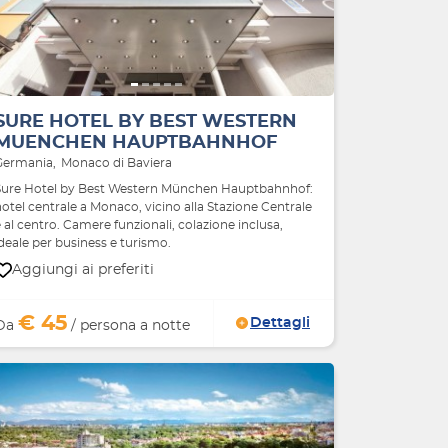
Indietro
Avanti
SURE HOTEL BY BEST WESTERN
MUENCHEN HAUPTBAHNHOF
Germania
Monaco di Baviera
Sure Hotel by Best Western München Hauptbahnhof:
otel centrale a Monaco, vicino alla Stazione Centrale
 al centro. Camere funzionali, colazione inclusa,
deale per business e turismo.
Aggiungi ai preferiti
€ 45
Dettagli
Da
/ persona a notte