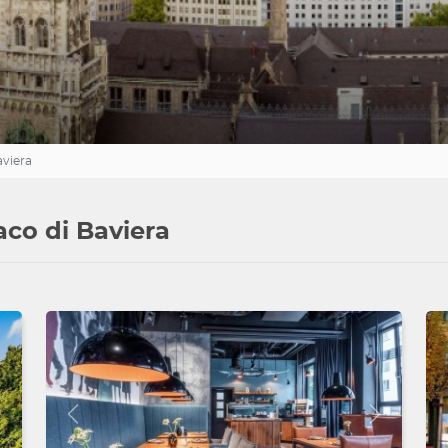
viera
aco di Baviera
Avanti
Indietro
Avanti