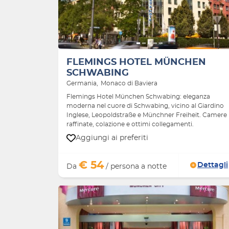
Indietro
FLEMINGS HOTEL MÜNCHEN
SCHWABING
Germania
Monaco di Baviera
Flemings Hotel München Schwabing: eleganza
moderna nel cuore di Schwabing, vicino al Giardino
Inglese, Leopoldstraße e Münchner Freiheit. Camere
raffinate, colazione e ottimi collegamenti.
Aggiungi ai preferiti
€ 54
Dettagli
Da
/ persona a notte