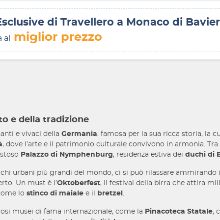
Esclusive di Travellero a Monaco di Bavie
miglior prezzo
a al
o e della tradizione
anti e vivaci della
Germania
, famosa per la sua ricca storia, la c
à
, dove l’arte e il patrimonio culturale convivono in armonia. Tra 
aestoso
Palazzo di Nymphenburg
, residenza estiva dei
duchi di 
rchi urbani più grandi del mondo, ci si può rilassare ammirando i
erto. Un must è l’
Oktoberfest
, il festival della birra che attira m
 come lo
stinco di maiale
e il
bretzel
.
osi musei di fama internazionale, come la
Pinacoteca Statale
, 