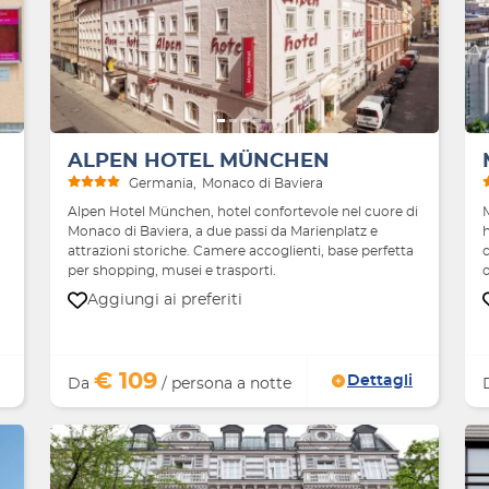
Avanti
Indietro
Avanti
ALPEN HOTEL MÜNCHEN
Germania
Monaco di Baviera
Alpen Hotel München, hotel confortevole nel cuore di
Monaco di Baviera, a due passi da Marienplatz e
h
attrazioni storiche. Camere accoglienti, base perfetta
per shopping, musei e trasporti.
o
Aggiungi ai preferiti
€ 109
Dettagli
Da
/ persona a notte