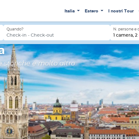
Italia
Estero
I nostri Tour
Quando?
N. persone e
Check-in - Check-out
1 camera, 2 
a
rie storiche e molto altro