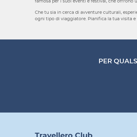
famosa per i suoi eventi e festival, che offrono
Che tu sia in cerca di avventure culturali, espe
ogni tipo di viaggiatore. Pianifica la tua visita 
PER QUALS
Travellero Club