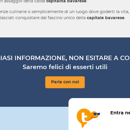
 un assaggio della calda
ospitalità bavarese
.
rienze culinarie o semplicemente di un luogo dove goderti la vita
e lasciati conquistare dal fascino unico della
capitale bavarese
.
IASI INFORMAZIONE, NON ESITARE A CO
Saremo felici di esserti utili
Parla con noi
Entra n