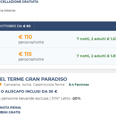
CELLAZIONE GRATUITA
me interne
OTTOBRE DA
€ 60
€ 110
7 notti, 2 adulti € 1.5
persona/notte
€ 115
7 notti, 2 adulti € 1.6
persona/notte
EL TERME GRAN PARADISO
Campania
Ischia
Casamicciola Terme
8.4 Favoloso
 O ALISCAFO INCLUSI DA 30 €
 pensione bevande escluse | 3°/4° Letto
-20%
NOTA PRIMA
BINI GRATIS