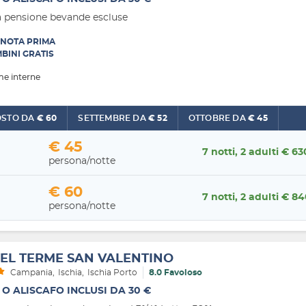
 pensione bevande escluse
NOTA PRIMA
BINI GRATIS
me interne
AGOSTO DA
€ 60
SETTEMBRE DA
€ 52
OTTOBRE DA
€ 45
€ 45
7 notti, 2 adulti € 63
persona/notte
€ 60
7 notti, 2 adulti € 8
persona/notte
EL TERME SAN VALENTINO
Campania
Ischia
Ischia Porto
8.0 Favoloso
 O ALISCAFO INCLUSI DA 30 €