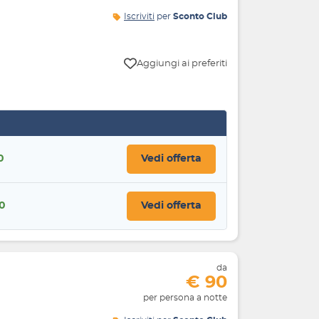
Iscriviti
per
Sconto Club
Aggiungi ai preferiti
0
Vedi offerta
40
Vedi offerta
da
€ 90
per persona a notte