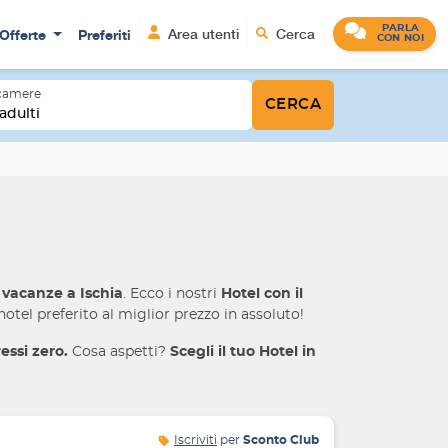
PARLA
Offerte
Preferiti
Area utenti
Cerca
CON NOI
 camere
CERCA
adulti
e
vacanze a Ischia
. Ecco i nostri
Hotel con il
otel preferito al miglior prezzo in assoluto!
essi zero.
Cosa aspetti?
Scegli il tuo Hotel in
Iscriviti
per
Sconto Club