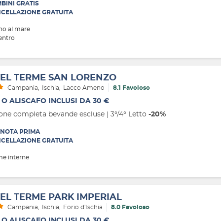
BINI GRATIS
CELLAZIONE GRATUITA
no al mare
entro
EL TERME SAN LORENZO
Campania
Ischia
Lacco Ameno
8.1 Favoloso
 O ALISCAFO INCLUSI DA 30 €
one completa bevande escluse | 3°/4° Letto
-20%
NOTA PRIMA
CELLAZIONE GRATUITA
me interne
EL TERME PARK IMPERIAL
Campania
Ischia
Forio d'Ischia
8.0 Favoloso
 O ALISCAFO INCLUSI DA 30 €