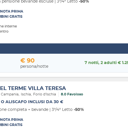
 pensione bevande escluse | 3°/4° Letto
-50%
NOTA PRIMA
BINI GRATIS
me interne
entro
€ 90
7 notti, 2 adulti € 1.2
persona/notte
EL TERME VILLA TERESA
Campania
Ischia
Forio d'Ischia
8.0 Favoloso
 O ALISCAFO INCLUSI DA 30 €
one completa + bevande | 3°/4° Letto
-50%
NOTA PRIMA
BINI GRATIS