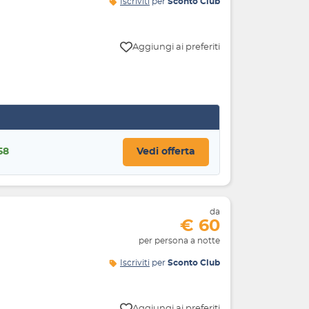
Iscriviti
per
Sconto Club
Aggiungi ai preferiti
58
Vedi offerta
da
€ 60
per persona a notte
Iscriviti
per
Sconto Club
Aggiungi ai preferiti