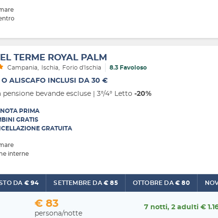
 mare
entro
EL TERME ROYAL PALM
Campania
Ischia
Forio d'Ischia
8.3 Favoloso
 O ALISCAFO INCLUSI DA 30 €
 pensione bevande escluse | 3°/4° Letto
-20%
NOTA PRIMA
BINI GRATIS
CELLAZIONE GRATUITA
 mare
me interne
AGOSTO DA
€ 94
SETTEMBRE DA
€ 85
OTTOBRE DA
€ 80
€ 83
7 notti, 2 adulti € 1.1
persona/notte