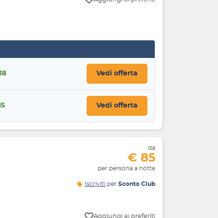
38
Vedi offerta
15
Vedi offerta
da
€ 85
per persona a notte
Iscriviti
per
Sconto Club
Aggiungi ai preferiti