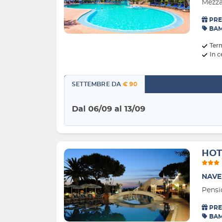
Mezza
PRE
BAM
Ter
In c
SETTEMBRE DA
€ 90
Dal 06/09 al 13/09
HOT
NAVE
Pensi
PRE
BAM