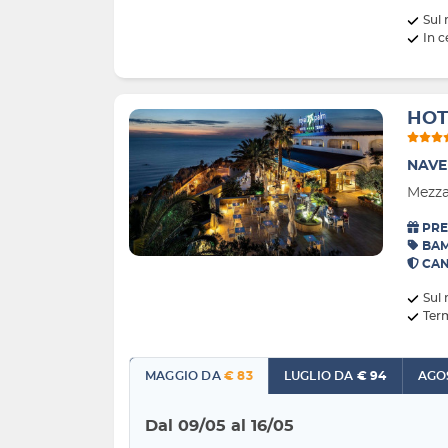
Sul
In c
HOT
NAVE
Mezza
PRE
BAM
CAN
Sul
Ter
MAGGIO DA
€ 83
LUGLIO DA
€ 94
Dal 09/05 al 16/05