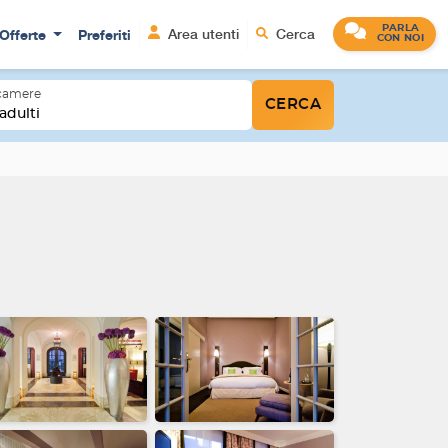
PARLA
Offerte
Preferiti
Area utenti
Cerca
CON NOI
 camere
CERCA
adulti