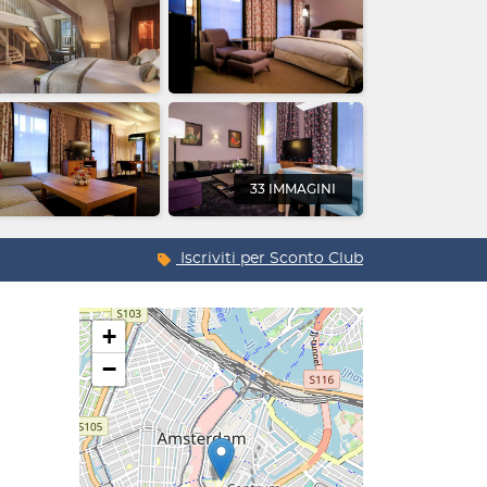
33 IMMAGINI
Iscriviti per
Sconto Club
+
−