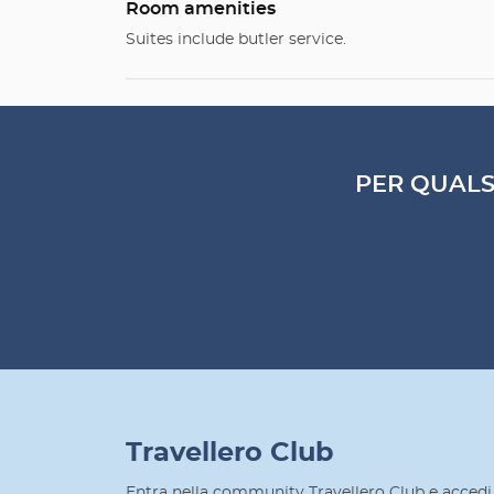
Room amenities
Suites include butler service.
PER QUALS
Travellero Club
Entra nella community Travellero Club e accedi 