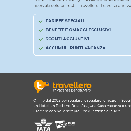
riservati solo ai nostri Travellers. Travellero in
TARIFFE SPECIALI
BENEFIT E OMAGGI ESCLUSIVI
SCONTI AGGIUNTIVI
ACCUMULI PUNTI VACANZA
Online dal 2003 per regalarvi e regalarci emozioni. Scegl
un Hotel, un Bed and Breakfast, una Casa Vacanza o un
Crociera con noi è sempre una questione di cuore.