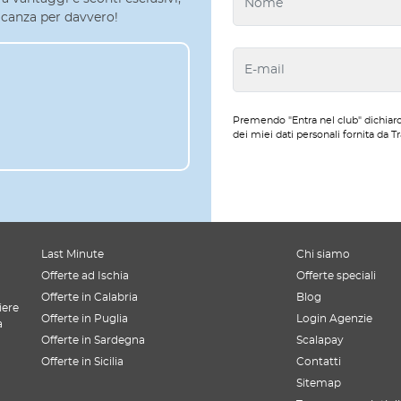
 vacanza per davvero!
Premendo "Entra nel club" dichiaro
dei miei dati personali fornita da Tr
Last Minute
Chi siamo
Offerte ad Ischia
Offerte speciali
Offerte in Calabria
Blog
iere
Offerte in Puglia
Login Agenzie
a
Offerte in Sardegna
Scalapay
Offerte in Sicilia
Contatti
Sitemap