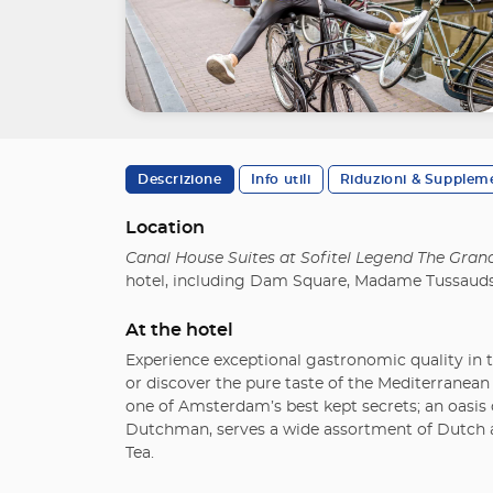
Descrizione
Info utili
Riduzioni & Supplem
Location
Canal House Suites at Sofitel Legend The Gr
hotel, including Dam Square, Madame Tussauds and
At the hotel
Experience exceptional gastronomic quality in t
or discover the pure taste of the Mediterranean 
one of Amsterdam’s best kept secrets; an oasis o
Dutchman, serves a wide assortment of Dutch and
Tea.