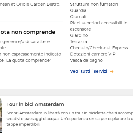
nean at Oriole Garden Bistro. 
Struttura non fumatori
Guardia
Giornali
Piani superiori accessibili in
ascensore
uota non comprende
Giardino
n genere e/o di carattere
Terrazza
ale
Check-in/Check-out Express
 non espressamente indicato
Dotazioni camere VIP
oce "La quota comprende"
Vasca da bagno
Vedi tutti i servizi
Tour in bici Amsterdam
Scopri Amsterdam in libertà con un tour in bicicletta che ti accompag
creativi e paesaggi d'acqua. Un’esperienza unica per esplorare la cit
tappe imperdibili.