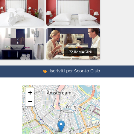
72 IMMAGINI
Iscriviti per
Sconto Club
+
−