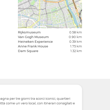
Rijksmuseum
0.58 km
Van Gogh Museum
0.90 km
Heineken Experience
0.39 km
Anne Frank House
1.75 km
Dam Square
1.32 km
na per tre giorni tra scorci iconici, quartieri
tà come un vero local, con itinerari consigliati e