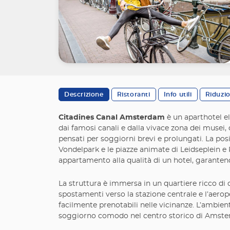
Descrizione
Ristoranti
Info utili
Riduzi
Citadines Canal Amsterdam
è un aparthotel el
dai famosi canali e dalla vivace zona dei musei, 
pensati per soggiorni brevi e prolungati. La po
Vondelpark e le piazze animate di Leidseplein e R
appartamento alla qualità di un hotel, garantend
La struttura è immersa in un quartiere ricco di c
spostamenti verso la stazione centrale e l’aeropo
facilmente prenotabili nelle vicinanze. L’ambient
soggiorno comodo nel centro storico di Amst