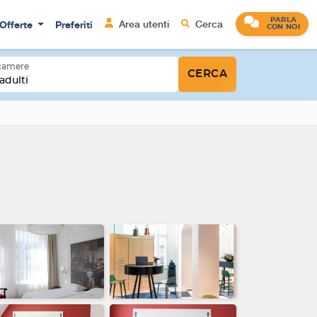
PARLA
Offerte
Preferiti
Area utenti
Cerca
CON NOI
 camere
CERCA
adulti