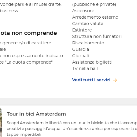
 a Vondelpark e ai musei d’arte,
(pubbliche e private)
business.
Ascensore
Arredamento esterno
Cambio valuta
Estintore
uota non comprende
Struttura non fumatori
n genere e/o di carattere
Riscaldamento
ale
Guardia
 non espressamente indicato
Giornali
oce "La quota comprende"
Assistenza biglietti
TV nella hall
Vedi tutti i servizi
Tour in bici Amsterdam
Scopri Amsterdam in libertà con un tour in bicicletta che ti accompag
creativi e paesaggi d'acqua. Un’esperienza unica per esplorare la cit
tappe imperdibili.