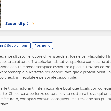
Scopri di più
oni & Supplementi
Posizione
egante situato nel cuore di Amsterdam, ideale per viaggiatori i
questa struttura offre soluzioni abitative spaziose con cucine at
sizione centrale rende semplice esplorare a piedi attrazioni com
embrandtplein. Perfetto per coppie, famiglie e professionisti in tr
o check-in flessibile e personale disponibile.
affè tipici, ristoranti internazionali e boutique locali, con coll
rto. Chi cerca esperienze culturali e vita notturna trova qui un p
e è curato, con spazi comuni accoglienti e attenzione alla pulizia 
erdam.