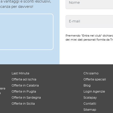
a vantaggi e sconti esclusivi,
 vacanza per davvero!
Premendo "Entra nel club" dichiaro
dei miei dati personali fornita da Tr
Last Minute
Chi siamo
Offerte ad Ischia
Offerte speciali
Offerte in Calabria
Blog
iere
Offerte in Puglia
Login Agenzie
a
Offerte in Sardegna
Scalapay
Offerte in Sicilia
Contatti
Sitemap