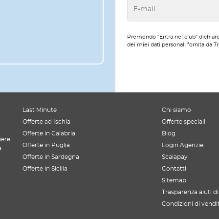
Premendo "Entra nel club" dichiaro
dei miei dati personali fornita da Tr
Last Minute
Chi siamo
Offerte ad Ischia
Offerte speciali
Offerte in Calabria
Blog
iere
Offerte in Puglia
Login Agenzie
a
Offerte in Sardegna
Scalapay
Offerte in Sicilia
Contatti
Sitemap
Trasparenza aiuti di
Condizioni di vendi