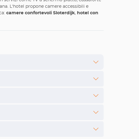
 con servizi come TV a schermo piatto, cassaforte
diana. L'hotel propone camere accessibili e
ca:
camere confortevoli Sloterdijk
,
hotel con