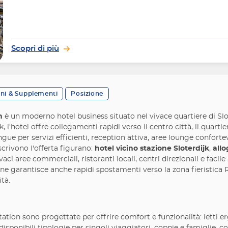
Scopri di più
oni & Supplementi
Posizione
n
è un moderno hotel business situato nel vivace quartiere di Sl
 l'hotel offre collegamenti rapidi verso il centro città, il quartier
tingue per servizi efficienti, reception attiva, aree lounge confort
scrivono l'offerta figurano:
hotel vicino stazione Sloterdijk
,
all
aci aree commerciali, ristoranti locali, centri direzionali e facil
zione garantisce anche rapidi spostamenti verso la zona fieristica 
tà.
ion sono progettate per offrire comfort e funzionalità: letti er