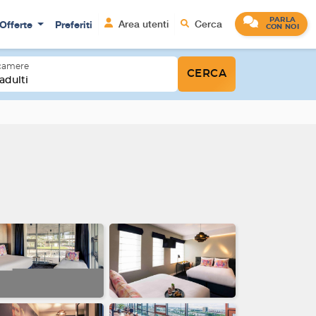
PARLA
Offerte
Preferiti
Area utenti
Cerca
CON NOI
 camere
CERCA
adulti