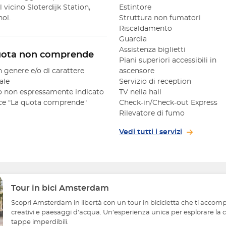
 vicino Sloterdijk Station,
Estintore
ol.
Struttura non fumatori
Riscaldamento
Guardia
Assistenza biglietti
uota non comprende
Piani superiori accessibili in
n genere e/o di carattere
ascensore
ale
Servizio di reception
 non espressamente indicato
TV nella hall
oce "La quota comprende"
Check-in/Check-out Express
Rilevatore di fumo
Vedi tutti i servizi
Tour in bici Amsterdam
Scopri Amsterdam in libertà con un tour in bicicletta che ti accompag
creativi e paesaggi d'acqua. Un’esperienza unica per esplorare la cit
tappe imperdibili.