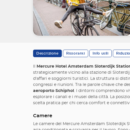
Descrizione
Ristoranti
Info utili
Riduzi
Il
Mercure Hotel Amsterdam Sloterdijk Statio
strategicamente vicino alla stazione di Sloterdijk,
d'affari e soggiorni turistici. La struttura si dis
congressi e riunioni. Tra le parole chiave che de
aeroporto Schiphol
. I dintorni comprendono viv
esplorare i canali e i musei della città. La posi
scelta pratica per chi cerca comfort e connettivi
Camere
Le camere del Mercure Amsterdam Sloterdijk Stat