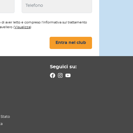
 di aver letto e compreso l'informativa sul trattamento
avellero (
Visualizza
)
Entra nel club
Seguici su:
 Stato
ta