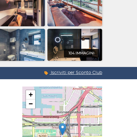
104 IMMAGINI
Iscriviti per
Sconto Club
+
−