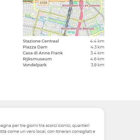
Stazione Centraal
4.4 km
Piazza Dam
4.3 km
Casa di Anne Frank
3.4 km
Rijksmuseum
4.6 km
Vondelpark
3.9 km
na per tre giorni tra scorci iconici, quartieri
tà come un vero local, con itinerari consigliati e