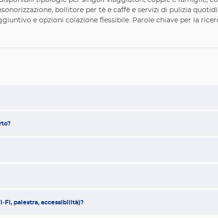
 disponibili tipologie per singoli viaggiatori, coppie e famiglie,
onorizzazione, bollitore per tè e caffè e servizi di pulizia quoti
iuntivo e opzioni colazione flessibile. Parole chiave per la ricer
rto?
‑Fi, palestra, accessibilità)?