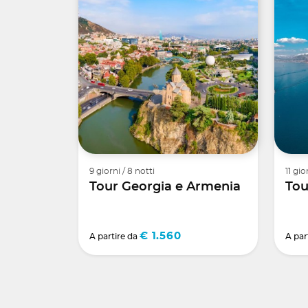
9 giorni / 8 notti
11 gio
Tour Georgia e Armenia
Tou
€ 1.560
A partire da
A par