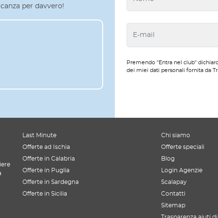
 vacanza per davvero!
Premendo "Entra nel club" dichiaro
dei miei dati personali fornita da Tr
Last Minute
Chi siamo
Offerte ad Ischia
Offerte speciali
Offerte in Calabria
Blog
iere
Offerte in Puglia
Login Agenzie
a
Offerte in Sardegna
Scalapay
Offerte in Sicilia
Contatti
Sitemap
Trasparenza aiuti di