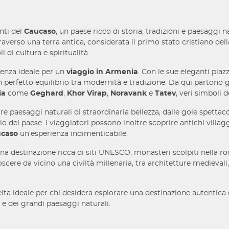
nti del
Caucaso
, un paese ricco di storia, tradizioni e paesaggi n
averso una terra antica, considerata il primo stato cristiano del
 di cultura e spiritualità.
tenza ideale per un
viaggio in Armenia
. Con le sue eleganti piazz
n perfetto equilibrio tra modernità e tradizione. Da qui partono gli 
ia
come
Geghard
,
Khor Virap
,
Noravank
e
Tatev
, veri simboli 
re paesaggi naturali di straordinaria bellezza, dalle gole spettaco
rio del paese. I viaggiatori possono inoltre scoprire antichi vill
ucaso
un’esperienza indimenticabile.
a destinazione ricca di siti UNESCO, monasteri scolpiti nella rocc
cere da vicino una civiltà millenaria, tra architetture medievali,
lta ideale per chi desidera esplorare una destinazione autentic
a e dei grandi paesaggi naturali.