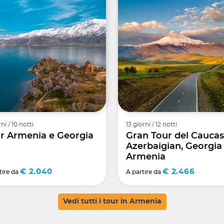
rni / 10 notti
13 giorni / 12 notti
r Armenia e Georgia
Gran Tour del Caucas
Azerbaigian, Georgia
Armenia
€ 2.040
€ 2.466
tire da
A partire da
Vedi tutti i tour in Armenia