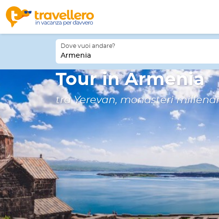
Dove vuoi andare?
Armenia
Tour in Armenia
tra Yerevan, monasteri millenar