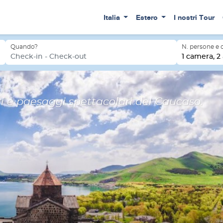
Italia
Estero
I nostri Tour
Quando?
N. persone e
Check-in - Check-out
1 camera, 2 
i e paesaggi spettacolari del Caucaso.