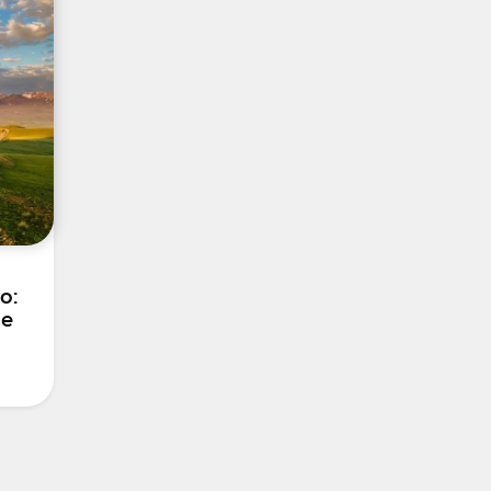
o:
 e