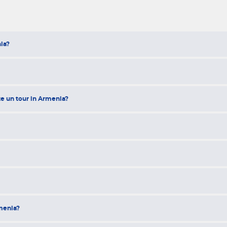
nia?
nte un tour in Armenia?
rmenia?