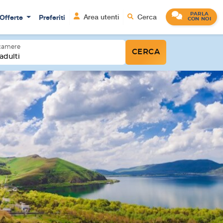
PARLA
Offerte
Preferiti
Area utenti
Cerca
CON NOI
 camere
CERCA
adulti