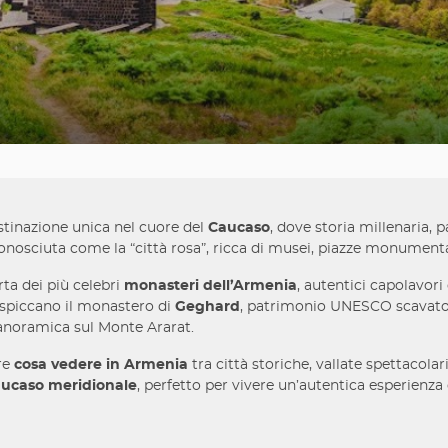
stinazione unica nel cuore del
Caucaso
, dove storia millenaria, p
conosciuta come la “città rosa”, ricca di musei, piazze monumenta
ta dei più celebri
monasteri dell’Armenia
, autentici capolavori
i spiccano il monastero di
Geghard
, patrimonio UNESCO scavato 
panoramica sul Monte Ararat.
ire
cosa vedere in Armenia
tra città storiche, vallate spettacolar
ucaso meridionale
, perfetto per vivere un’autentica esperienza