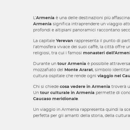
L’
Armenia
è una delle destinazioni più affascina
Armenia
significa intraprendere un viaggio attr
profondi e altipiani panoramici raccontano secoli
La capitale
Yerevan
rappresenta il punto di par
l’atmosfera vivace dei suoi caffè, la città offre u
religiosi, tra cui i famosi
monasteri dell’Armen
Durante un
tour Armenia
è possibile attraversa
mozzafiato del
Monte Ararat
, simbolo identita
cultura ospitale che rende ogni
viaggio nel Ca
Chi si chiede
cosa vedere in Armenia
troverà un
Un
tour culturale in Armenia
permette di conos
Caucaso meridionale
.
Un viaggio in Armenia rappresenta quindi la sce
perfetta per gli amanti della storia, della cultur