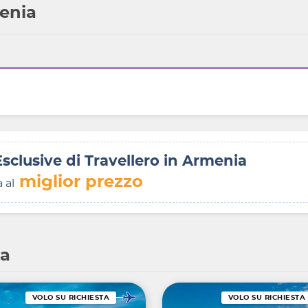
menia
Esclusive di Travellero in Armenia
miglior prezzo
a al
ia
VOLO SU RICHIESTA
VOLO SU RICHIESTA