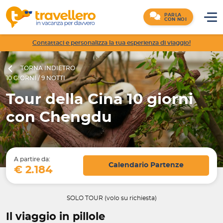
PARLA
CON NOI
Contattaci e personalizza la tua esperienza di viaggio!
TORNA INDIETRO
10 GIORNI / 9 NOTTI
Tour della Cina 10 giorni
con Chengdu
A partire da:
Calendario Partenze
€ 2.184
SOLO TOUR (volo su richiesta)
Il viaggio in pillole