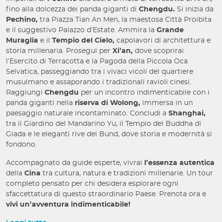
fino alla dolcezza dei panda giganti di
Chengdu.
Si inizia da
Pechino,
tra Piazza Tian An Men, la maestosa Città Proibita
e il suggestivo Palazzo d’Estate. Ammira la
Grande
Muraglia
e il
Tempio del Cielo,
capolavori di architettura e
storia millenaria. Prosegui per
Xi’an,
dove scoprirai
l’Esercito di Terracotta e la Pagoda della Piccola Oca
Selvatica, passeggiando tra i vivaci vicoli del quartiere
musulmano e assaporando i tradizionali ravioli cinesi.
Raggiungi
Chengdu
per un incontro indimenticabile con i
panda giganti nella
riserva di Wolong,
immersa in un
paesaggio naturale incontaminato. Concludi a
Shanghai,
tra il Giardino del Mandarino Yu, il Tempio del Buddha di
Giada e le eleganti rive del Bund, dove storia e modernità si
fondono.
Accompagnato da guide esperte, vivrai
l’essenza autentica
della
Cina
tra cultura, natura e tradizioni millenarie. Un tour
completo pensato per chi desidera esplorare ogni
sfaccettatura di questo straordinario Paese. Prenota ora e
vivi un’avventura indimenticabile!