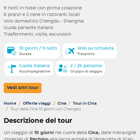
9 notti in hotel con prima colazione
6 pranzi e 2 cene in ristoranti locali
Volo domestico Chengdu - Shanghai
Guida parlante italiano
Trasferimenti, visite, escursioni
10 giorni / 9 notti
Volo su richiesta
Durata
Trasporto
Guida italiana
2 / 26 persone
Accompagnatore
Gruppo di viaggio
Vedi altri tour
Home
Offerte viaggi
Cina
Tour in Cina
Tour della Cina 10 giorni con Chengdu
Descrizione del tour
Un viaggio di
10 giorni
nel cuore della
Cina,
dalle meraviglie
imperiali di
Pechino
alla sacra armata di terracotta di Xi’an,