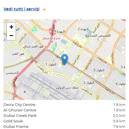
Vedi tutti i servizi
+
−
Deira City Centre
1.9 km
Al Ghurair Centre
1.9 km
Dubai Creek Park
3.0 km
Gold Souk
5.9 km
Dubai Frame
7.6 km