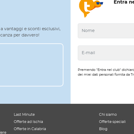
Entra n
a vantaggi e sconti esclusivi,
 vacanza per davvero!
Premendo "Entra nel club" dichiaro
dei miei dati personali fornita da Tr
Last Minute
Chi siamo
Offerte ad Ischia
Offerte speciali
Offerte in Calabria
Blog
iere