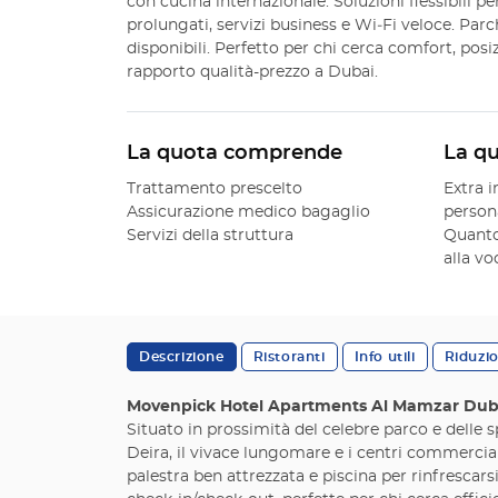
con cucina internazionale. Soluzioni flessibili p
prolungati, servizi business e Wi‑Fi veloce. Par
disponibili. Perfetto per chi cerca comfort, pos
rapporto qualità-prezzo a Dubai.
La quota comprende
La q
Trattamento prescelto
Extra i
Assicurazione medico bagaglio
person
Servizi della struttura
Quanto
alla v
Descrizione
Ristoranti
Info utili
Riduzi
Movenpick Hotel Apartments Al Mamzar Dub
Situato in prossimità del celebre parco e delle sp
Deira, il vivace lungomare e i centri commercia
palestra ben attrezzata e piscina per rinfrescarsi