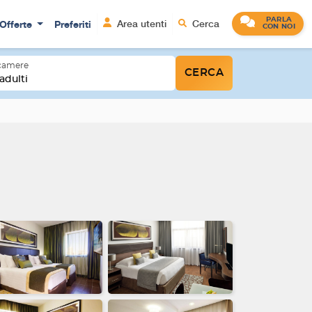
PARLA
Offerte
Preferiti
Area utenti
Cerca
CON NOI
 camere
CERCA
adulti