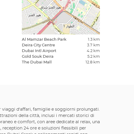
Al Mamzar Beach Park
1.3 km
Deira City Centre
3.7 km
Dubai Intl Airport
4.2 km
Gold Souk Deira
5.2 km
The Dubai Mall
12.8 km
r viaggi d'affari, famiglie e soggiorni prolungati.
azioni della città, inclusi i mercati storici di
raneo e comfort, con aree dedicate al relax, una
 reception 24 ore e soluzioni flessibili per