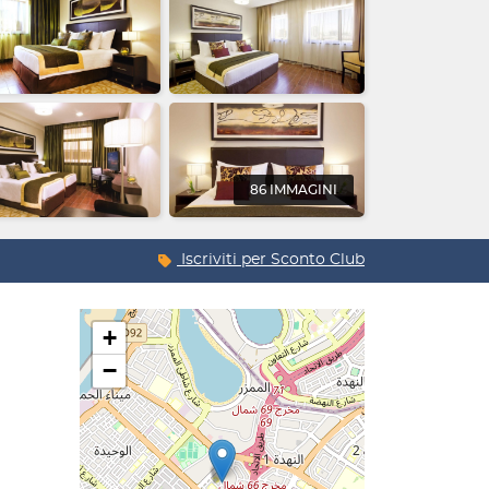
86 IMMAGINI
Iscriviti per
Sconto Club
+
−