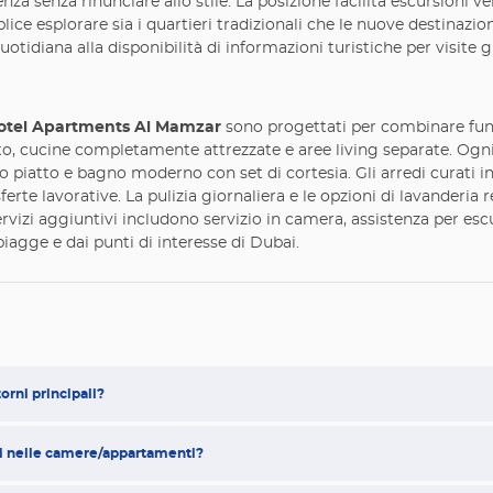
enza senza rinunciare allo stile. La posizione facilita escursioni
ice esplorare sia i quartieri tradizionali che le nuove destinazioni
otidiana alla disponibilità di informazioni turistiche per visite gu
otel Apartments Al Mamzar
sono progettati per combinare fun
o, cucine completamente attrezzate e aree living separate. Ogni 
o piatto e bagno moderno con set di cortesia. Gli arredi curati
sferte lavorative. La pulizia giornaliera e le opzioni di lavander
ervizi aggiuntivi includono servizio in camera, assistenza per esc
iagge e dai punti di interesse di Dubai.
orni principali?
rti nelle camere/appartamenti?