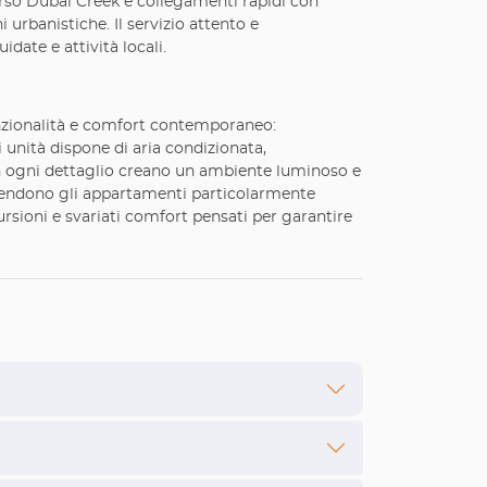
 verso Dubai Creek e collegamenti rapidi con
 urbanistiche. Il servizio attento e
idate e attività locali.
zionalità e comfort contemporaneo:
unità dispone di aria condizionata,
 in ogni dettaglio creano un ambiente luminoso e
ia rendono gli appartamenti particolarmente
ursioni e svariati comfort pensati per garantire