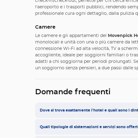
check-in/check-out, perfette per chi cerca effici
l'aeroporto e i trasporti pubblici, rendendo sempl
professionale cura ogni dettaglio, dalla pulizia qu
Camere
Le camere e gli appartamenti del
Movenpick H
monolocali e unità con una o più camere da lett
connessione Wi‑Fi ad alta velocità, TV a scherm
accogliente, ideale per soggiorni familiari o tra
adatti a chi soggiorna per periodi prolungati. S
un soggiorno senza pensieri, a due passi dalle sp
Domande frequenti
Dove si trova esattamente l'hotel e quali sono i dint
Quali tipologie di sistemazioni e servizi sono offe