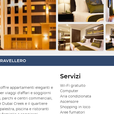
 TRAVELLERO
Servizi
Wi-Fi gratuito
ffre appartamenti eleganti e
Computer
per viaggi d'affari e soggiorni
Aria condizionata
e, parchi e centri commerciali,
Ascensore
e Dubai Creek e il quartiere
Shopping in loco
alestra, piscina e ristoranti
Aree fumatori