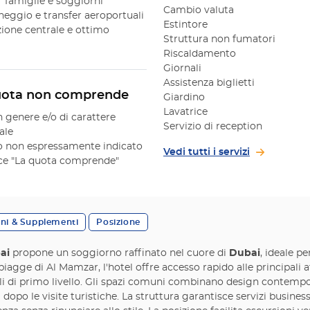
er famiglie e soggiorni
Cambio valuta
cheggio e transfer aeroportuali
Estintore
izione centrale e ottimo
Struttura non fumatori
Riscaldamento
Giornali
Assistenza biglietti
uota non comprende
Giardino
Lavatrice
n genere e/o di carattere
Servizio di reception
ale
 non espressamente indicato
Vedi tutti i servizi
oce "La quota comprende"
oni & Supplementi
Posizione
ai
propone un soggiorno raffinato nel cuore di
Dubai
, ideale pe
iagge di Al Mamzar, l'hotel offre accesso rapido alle principali attr
li di primo livello. Gli spazi comuni combinano design contempo
 dopo le visite turistiche. La struttura garantisce servizi business,