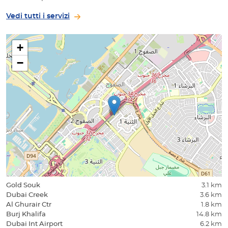
Vedi tutti i servizi
+
−
Gold Souk
3.1 km
Dubai Creek
3.6 km
Al Ghurair Ctr
1.8 km
Burj Khalifa
14.8 km
Dubai Int Airport
6.2 km