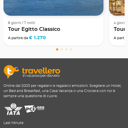
8 giorni / 7 notti
4 giorni 
Tour Egitto Classico
Tour 
€ 1.270
A partire da
A partir
Online dal 2003 per regalarvi e regalarci emozioni. Scegliere un Hotel,
un Bed and Breakfast, una Casa Vacanza o una Crociera con noi è
sempre una questione di cuore.
Last Minute