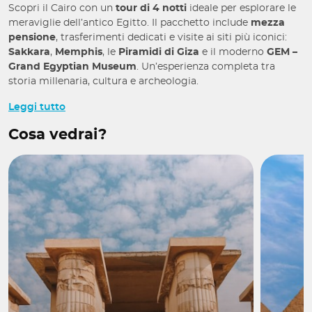
Scopri il Cairo con un
tour di 4 notti
ideale per esplorare le
meraviglie dell’antico Egitto. Il pacchetto include
mezza
pensione
, trasferimenti dedicati e visite ai siti più iconici:
Sakkara
,
Memphis
, le
Piramidi di Giza
e il moderno
GEM –
Grand Egyptian Museum
. Un’esperienza completa tra
storia millenaria, cultura e archeologia.
Cosa include?
Leggi tutto
Cosa vedrai?
Tutti i trasferimenti con assistenza e guida egittologa
parlante italiano
4 pernottamenti al Cairo Tolip Hotels 5* (Tolip Garden,
Tolip El Narges o similare) oppure al Royal Citadel 5* (con
supplemento) con trattamento di mezza pensione
2 pranzi in ristoranti locali
Visite, escursioni ed ingressi come da programma con
guida locale parlante italiano
Cosa non include?
Voli internazionali
Visto d’ingresso in Egitto 30,00 euro per persona