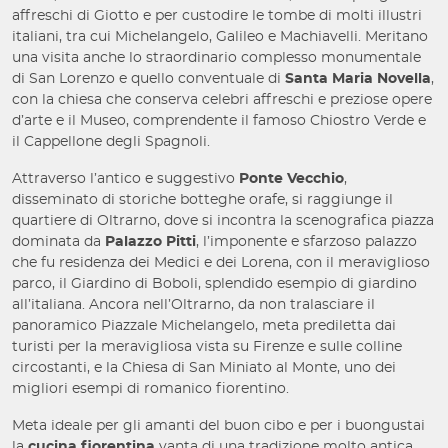
affreschi di Giotto e per custodire le tombe di molti illustri
italiani, tra cui Michelangelo, Galileo e Machiavelli. Meritano
una visita anche lo straordinario complesso monumentale
di San Lorenzo e quello conventuale di
Santa Maria Novella
,
con la chiesa che conserva celebri affreschi e preziose opere
d’arte e il Museo, comprendente il famoso Chiostro Verde e
il Cappellone degli Spagnoli.
Attraverso l’antico e suggestivo
Ponte Vecchio
,
disseminato di storiche botteghe orafe, si raggiunge il
quartiere di Oltrarno, dove si incontra la scenografica piazza
dominata da
Palazzo Pitti
, l’imponente e sfarzoso palazzo
che fu residenza dei Medici e dei Lorena, con il meraviglioso
parco, il Giardino di Boboli, splendido esempio di giardino
all’italiana. Ancora nell’Oltrarno, da non tralasciare il
panoramico Piazzale Michelangelo, meta prediletta dai
turisti per la meravigliosa vista su Firenze e sulle colline
circostanti, e la Chiesa di San Miniato al Monte, uno dei
migliori esempi di romanico fiorentino.
Meta ideale per gli amanti del buon cibo e per i buongustai
la
cucina fiorentina
vanta di una tradizione molto antica