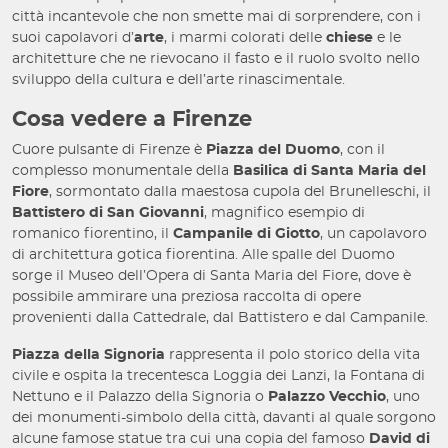
città incantevole che non smette mai di sorprendere, con i
suoi capolavori d’
arte
, i marmi colorati delle
chiese
e le
architetture che ne rievocano il fasto e il ruolo svolto nello
sviluppo della cultura e dell’arte rinascimentale.
Cosa vedere a Firenze
Cuore pulsante di Firenze è
Piazza del Duomo
, con il
complesso monumentale della
Basilica di Santa Maria del
Fiore
, sormontato dalla maestosa cupola del Brunelleschi, il
Battistero di San Giovanni
, magnifico esempio di
romanico fiorentino, il
Campanile di Giotto
, un capolavoro
di architettura gotica fiorentina. Alle spalle del Duomo
sorge il Museo dell’Opera di Santa Maria del Fiore, dove è
possibile ammirare una preziosa raccolta di opere
provenienti dalla Cattedrale, dal Battistero e dal Campanile.
Piazza della Signoria
rappresenta il polo storico della vita
civile e ospita la trecentesca Loggia dei Lanzi, la Fontana di
Nettuno e il Palazzo della Signoria o
Palazzo Vecchio
, uno
dei monumenti-simbolo della città, davanti al quale sorgono
alcune famose statue tra cui una copia del famoso
David di