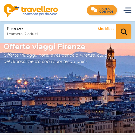
PARLA
CON NOI
Firenze
Modifica
1 camera, 2 adulti
Offerte viaggi Firenze
Offerte Villaggi, hotel e residence a Firenze, culla
del Rinascimento con i suoi tesori unici