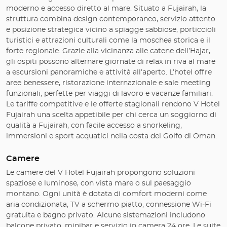
moderno e accesso diretto al mare. Situato a Fujairah, la
struttura combina design contemporaneo, servizio attento
e posizione strategica vicino a spiagge sabbiose, porticcioli
turistici e attrazioni culturali come la moschea storica e il
forte regionale. Grazie alla vicinanza alle catene dell’Hajar,
gli ospiti possono alternare giornate di relax in riva al mare
a escursioni panoramiche e attività all’aperto. L’hotel offre
aree benessere, ristorazione internazionale e sale meeting
funzionali, perfette per viaggi di lavoro e vacanze familiari.
Le tariffe competitive e le offerte stagionali rendono V Hotel
Fujairah una scelta appetibile per chi cerca un soggiorno di
qualità a Fujairah, con facile accesso a snorkeling,
immersioni e sport acquatici nella costa del Golfo di Oman.
Camere
Le camere del V Hotel Fujairah propongono soluzioni
spaziose e luminose, con vista mare o sul paesaggio
montano. Ogni unità è dotata di comfort moderni come
aria condizionata, TV a schermo piatto, connessione Wi‑Fi
gratuita e bagno privato. Alcune sistemazioni includono
balcone privato, minibar e servizio in camera 24 ore. Le suite