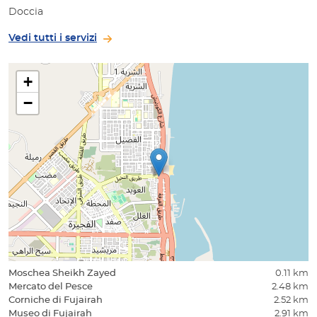
Doccia
Vedi tutti i servizi
+
−
Moschea Sheikh Zayed
0.11 km
Mercato del Pesce
2.48 km
Corniche di Fujairah
2.52 km
Museo di Fujairah
2.91 km