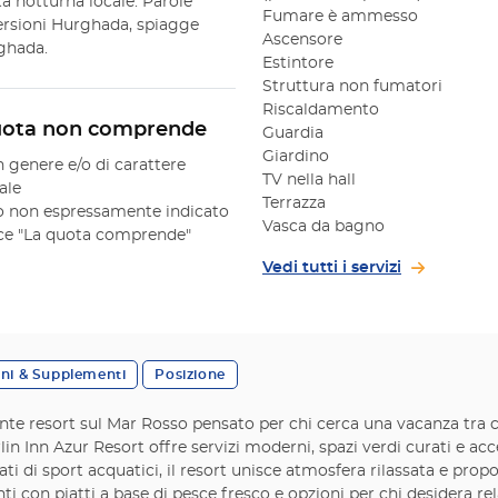
ta notturna locale. Parole
Fumare è ammesso
ersioni Hurghada, spiagge
Ascensore
ghada.
Estintore
Struttura non fumatori
Riscaldamento
uota non comprende
Guardia
Giardino
n genere e/o di carattere
TV nella hall
ale
Terrazza
 non espressamente indicato
Vasca da bagno
oce "La quota comprende"
Vedi tutti i servizi
oni & Supplementi
Posizione
te resort sul Mar Rosso pensato per chi cerca una vacanza tra co
rlin Inn Azur Resort offre servizi moderni, spazi verdi curati e ac
ati di sport acquatici, il resort unisce atmosfera rilassata e pro
nti con piatti a base di pesce fresco e opzioni per chi desidera re