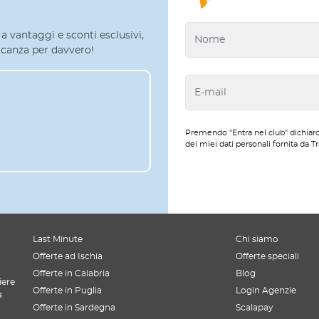
a vantaggi e sconti esclusivi,
 vacanza per davvero!
Premendo "Entra nel club" dichiaro
dei miei dati personali fornita da Tr
Last Minute
Chi siamo
Offerte ad Ischia
Offerte speciali
Offerte in Calabria
Blog
iere
Offerte in Puglia
Login Agenzie
a
Offerte in Sardegna
Scalapay