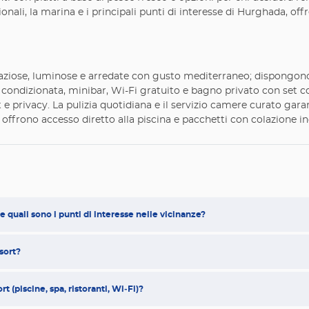
nali, la marina e i principali punti di interesse di Hurghada, off
ziose, luminose e arredate con gusto mediterraneo; dispongono d
 condizionata, minibar, Wi-Fi gratuito e bagno privato con set co
rt e privacy. La pulizia quotidiana e il servizio camere curato ga
 offrono accesso diretto alla piscina e pacchetti con colazione in
e quali sono i punti di interesse nelle vicinanze?
esort?
rt (piscine, spa, ristoranti, Wi‑Fi)?