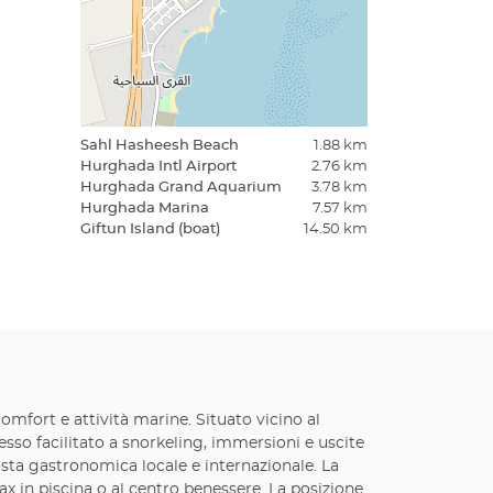
Sahl Hasheesh Beach
1.88 km
Hurghada Intl Airport
2.76 km
Hurghada Grand Aquarium
3.78 km
Hurghada Marina
7.57 km
Giftun Island (boat)
14.50 km
mfort e attività marine. Situato vicino al
cesso facilitato a snorkeling, immersioni e uscite
posta gastronomica locale e internazionale. La
lax in piscina o al centro benessere. La posizione