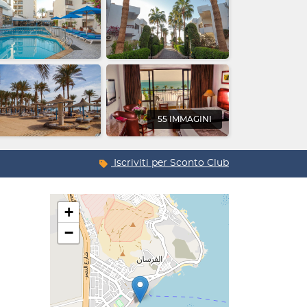
55 IMMAGINI
Iscriviti per
Sconto Club
+
−