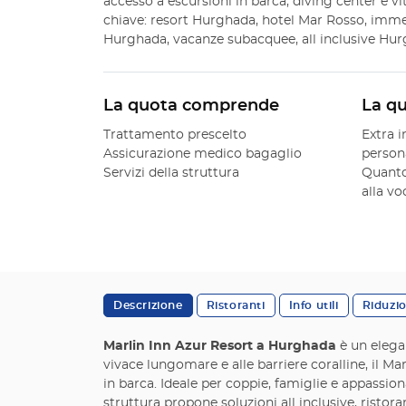
accesso a escursioni in barca, diving center e vi
chiave: resort Hurghada, hotel Mar Rosso, imm
Hurghada, vacanze subacquee, all inclusive Hur
La quota comprende
La q
Trattamento prescelto
Extra i
Assicurazione medico bagaglio
person
Servizi della struttura
Quanto
alla v
Descrizione
Ristoranti
Info utili
Riduzi
Marlin Inn Azur Resort a Hurghada
è un elegan
vivace lungomare e alle barriere coralline, il Ma
in barca. Ideale per coppie, famiglie e appassion
struttura propone soluzioni all inclusive, ristora