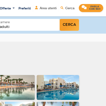
PARLA
Offerte
Preferiti
Area utenti
Cerca
CON NOI
 camere
CERCA
adulti