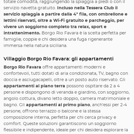
totale comodità, raggiungendo la spiaggia a piedi o con il
servizio navetta gratuito.
Incluso nella Tessera Club il
servizio spiaggia a partire dalla 4ª fila, con ombrellone e
lettini riservati, oltre a Wi-Fi gratuito e parcheggio, per
vivere un soggiorno completo tra relax, sport e
intrattenimento.
Borgo Rio Favara è la scelta perfetta per
famiglie, coppie e chi desidera una fuga rigenerante
immersa nella natura siciliana.
Villaggio Borgo Rio Favara: gli appartamenti
Borgo Rio Favara
offre appartamenti moderni e
confortevoli, tutti dotati di aria condizionata, TV, bagno con
doccia e asciugacapelli, oltre a un posto auto riservato. Gli
appartamenti al piano terra
possono ospitare da 2 a 4
persone e dispongono di veranda e giardino, con soggiorno,
angolo cottura, divano letto doppio, camera matrimoniale e
bagno. Gli
appartamenti al primo piano
, anch’essi per 2-4
persone, offrono terrazzo o balcone e la stessa
composizione interna, perfetta per chi cerca privacy e
comfort. Queste soluzioni garantiscono un soggiorno
flessibile e indipendente, ideale per chi desidera esplorare la