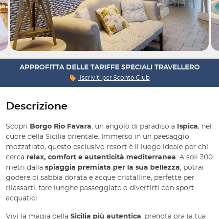
APPROFITTA DELLE TARIFFE SPECIALI TRAVELLERO
Iscriviti per
Sconto Club
Descrizione
Scopri
Borgo Rio Favara
, un angolo di paradiso a
Ispica
, nel
cuore della Sicilia orientale. Immerso in un paesaggio
mozzafiato, questo esclusivo resort è il luogo ideale per chi
cerca
relax, comfort e autenticità mediterranea
. A soli 300
metri dalla
spiaggia premiata per la sua bellezza
, potrai
godere di sabbia dorata e acque cristalline, perfette per
rilassarti, fare lunghe passeggiate o divertirti con sport
acquatici.
Vivi la magia della
Sicilia più autentica
: prenota ora la tua