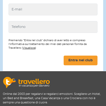
Premendo "Entra nel club" dichiaro di aver letto e compreso
l'informativa sul trattamento dei miei dati personali fornita da
Travellero (
Visualizza
)
Entra nel club
Online dal 2003 per regalarvi e regalarci emozioni. Scegliere un Hotel,
un Bed and Breakfast, una Casa Vacanza o una Crociera con noi è
sempre una questione di cuore.