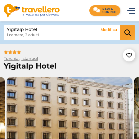
PARLA
CON NOI
Yigitalp Hotel
Modifica
1 camera, 2 adulti
Turchia
Istanbul
Yigitalp Hotel