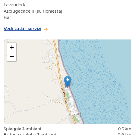
Lavanderia
Asciugacapelli (su richiesta)
Bar
Vedi tutti i servizi
+
−
Spiaggia Jambiani
0.3 km
Fattorie di alghe Jambiani
0.6 km