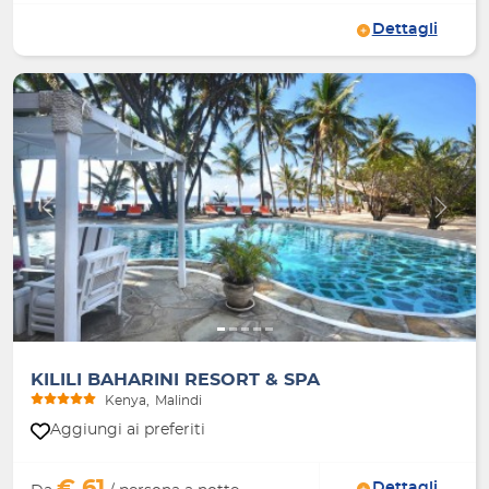
Dettagli
Indietro
Avanti
KILILI BAHARINI RESORT & SPA
Kenya
Malindi
Aggiungi ai preferiti
€ 61
Dettagli