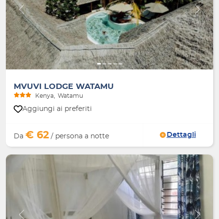
Indietro
Avanti
MVUVI LODGE WATAMU
Kenya
Watamu
Aggiungi ai preferiti
€ 62
Dettagli
Da
/ persona a notte
Indietro
Avanti