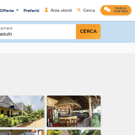
PARLA
Offerte
Preferiti
Area utenti
Cerca
CON NOI
 camere
CERCA
adulti