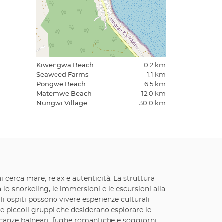
Kiwengwa Beach
0.2 km
Seaweed Farms
1.1 km
Pongwe Beach
6.5 km
Matemwe Beach
12.0 km
Nungwi Village
30.0 km
 cerca mare, relax e autenticità. La struttura
 lo snorkeling, le immersioni e le escursioni alla
 gli ospiti possono vivere esperienze culturali
 e piccoli gruppi che desiderano esplorare le
acanze balneari, fughe romantiche e soggiorni