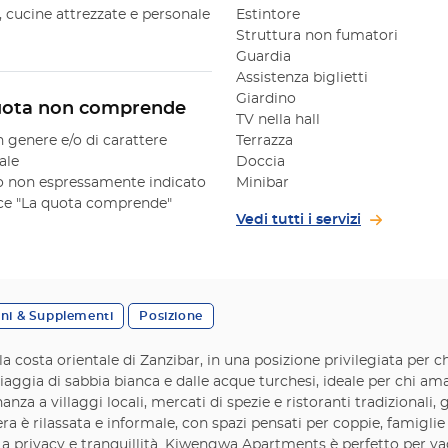
Fi, cucine attrezzate e personale
Estintore
Struttura non fumatori
Guardia
Assistenza biglietti
Giardino
uota non comprende
TV nella hall
n genere e/o di carattere
Terrazza
ale
Doccia
 non espressamente indicato
Minibar
oce "La quota comprende"
Vedi tutti i servizi
oni & Supplementi
Posizione
osta orientale di Zanzibar, in una posizione privilegiata per chi
iaggia di sabbia bianca e dalle acque turchesi, ideale per chi ama
nanza a villaggi locali, mercati di spezie e ristoranti tradizionali,
ra è rilassata e informale, con spazi pensati per coppie, famiglie
e a privacy e tranquillità. Kiwengwa Apartments è perfetto per v