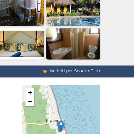
Iscriviti per
Sconto Club
+
−