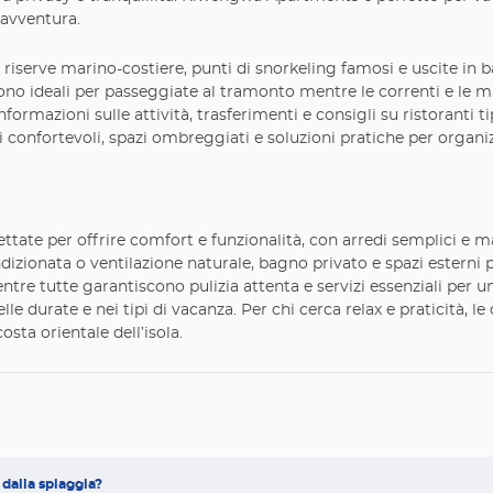
l’avventura.
riserve marino-costiere, punti di snorkeling famosi e uscite in b
no ideali per passeggiate al tramonto mentre le correnti e le m
nformazioni sulle attività, trasferimenti e consigli su ristoranti t
i confortevoli, spazi ombreggiati e soluzioni pratiche per organi
 per offrire comfort e funzionalità, con arredi semplici e mater
ndizionata o ventilazione naturale, bagno privato e spazi esterni
ntre tutte garantiscono pulizia attenta e servizi essenziali per u
elle durate e nei tipi di vacanza. Per chi cerca relax e praticità, 
sta orientale dell’isola.
dalla spiaggia?