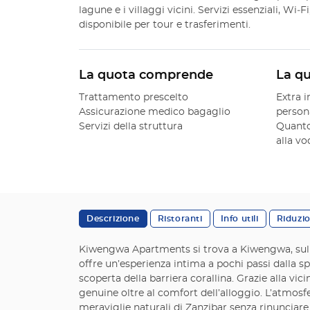
lagune e i villaggi vicini. Servizi essenziali, Wi‑
disponibile per tour e trasferimenti.
La quota comprende
La q
Trattamento prescelto
Extra i
Assicurazione medico bagaglio
person
Servizi della struttura
Quanto
alla v
Descrizione
Ristoranti
Info utili
Riduzi
Kiwengwa Apartments si trova a Kiwengwa, sulla c
offre un’esperienza intima a pochi passi dalla sp
scoperta della barriera corallina. Grazie alla vici
genuine oltre al comfort dell’alloggio. L’atmosfe
meraviglie naturali di Zanzibar senza rinunciar