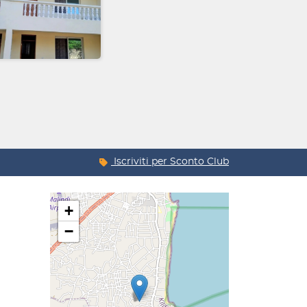
Iscriviti per
Sconto Club
+
−