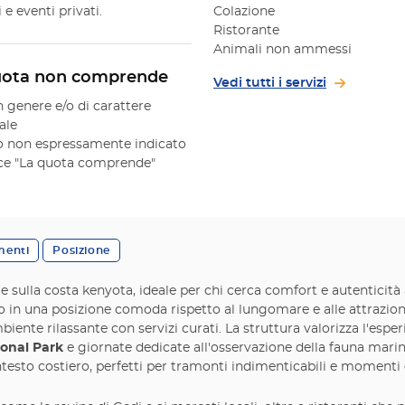
 eventi privati.
Colazione
Ristorante
Animali non ammessi
uota non comprende
Vedi tutti i servizi
n genere e/o di carattere
ale
 non espressamente indicato
oce "La quota comprende"
menti
Posizione
 sulla costa kenyota, ideale per chi cerca comfort e autenticità 
o in una posizione comoda rispetto al lungomare e alle attrazioni
nte rilassante con servizi curati. La struttura valorizza l'esper
ional Park
e giornate dedicate all'osservazione della fauna marina
ntesto costiero, perfetti per tramonti indimenticabili e momenti di