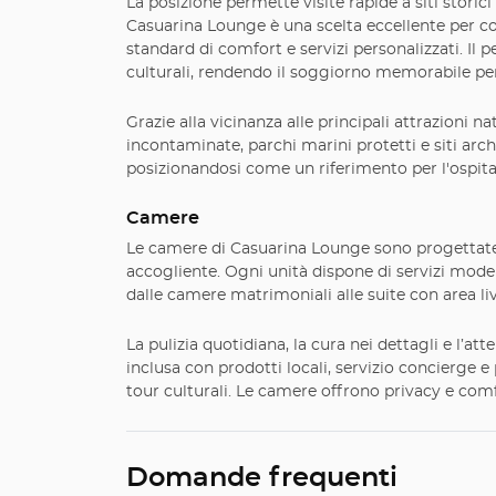
La posizione permette visite rapide a siti storic
Casuarina Lounge è una scelta eccellente per co
standard di comfort e servizi personalizzati. Il p
culturali, rendendo il soggiorno memorabile per 
Grazie alla vicinanza alle principali attrazioni n
incontaminate, parchi marini protetti e siti arc
posizionandosi come un riferimento per l'ospitali
Camere
Le camere di Casuarina Lounge sono progettate p
accogliente. Ogni unità dispone di servizi modern
dalle camere matrimoniali alle suite con area li
La pulizia quotidiana, la cura nei dettagli e l’a
inclusa con prodotti locali, servizio concierge 
tour culturali. Le camere offrono privacy e com
Domande frequenti