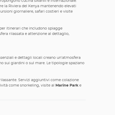
e propongono cucina swahili e internazionale.
are la Riviera del Kenya mantenendo elevati
sioni giornaliere, safari costieri e visite
e per itinerari che includono spiagge
era rilassata e attenzione al dettaglio,
enziali e dettagli locali creano un’atmosfera
no sui giardini o sul mare. Le tipologie spaziano
 rilassante. Servizi aggiuntivi come colazione
ività come snorkeling, visite al
Marine Park
e