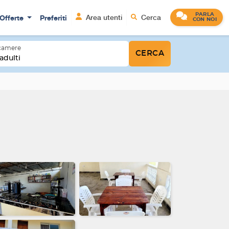
PARLA
Offerte
Preferiti
Area utenti
Cerca
CON NOI
 camere
CERCA
adulti