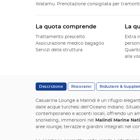
Watamu. Prenotazione consigliata per tramonti e
La quota comprende
La q
Trattamento prescelto
Extra i
Assicurazione medico bagaglio
person
Servizi della struttura
Quanto
alla v
Descrizione
Ristoranti
Riduzioni & Supple
Casuarina Lounge a Malindi è un rifugio elegante
dalle acque turchesi dell'Oceano Indiano. Situat
contemporaneo e accenti locali, offrendo un ambie
snorkeling, immersioni nel
Malindi Marine Nat
aree lounge, terrazze e giardini integrati nel co