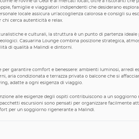
i come le rovine di Gedi e ai mercati locali, oltre a ristoranti ch
ppie, famiglie e viaggiatori indipendenti che desiderano esplor
ersonale locale assicura un’accoglienza calorosa e consigli su escur
chi cerca autenticità e relax.
aturalistiche e culturali, la struttura è un punto di partenza ideal
heologici. Casuarina Lounge combina posizione strategica, atmosf
tà di qualità a Malindi e dintorni.
er garantire comfort e benessere: ambienti luminosi, arredi ess
i, aria condizionata e terrazza privata o balcone che si affaccia
ving, adatte a ogni esigenza di viaggio.
ttenzione alle esigenze degli ospiti contribuiscono a un soggiorno
e pacchetti escursioni sono pensati per organizzare facilmente att
fort per un soggiorno rigenerante a Malindi.