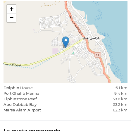
+
−
Dolphin House
6.1 km
Port Ghalib Marina
9.4 km
Elphinstone Reef
38.6 km
Abu Dabbab Bay
53.2 km
Marsa Alam Airport
62.3 km