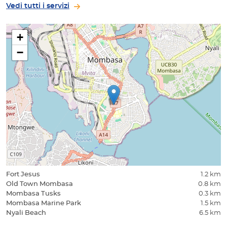
Vedi tutti i servizi
+
−
Fort Jesus
1.2 km
Old Town Mombasa
0.8 km
Mombasa Tusks
0.3 km
Mombasa Marine Park
1.5 km
Nyali Beach
6.5 km