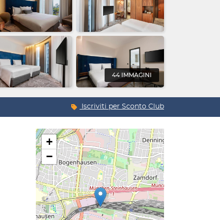
44 IMMAGINI
Iscriviti per
Sconto Club
+
−