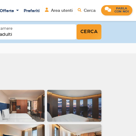
PARLA
Offerte
Preferiti
Area utenti
Cerca
CON NOI
 camere
CERCA
adulti