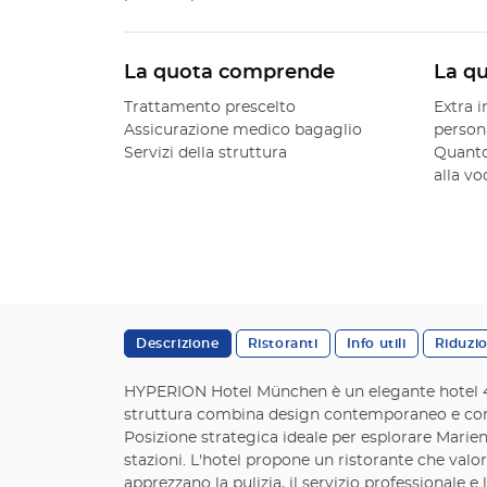
La quota comprende
La q
Trattamento prescelto
Extra i
Assicurazione medico bagaglio
person
Servizi della struttura
Quanto
alla v
Descrizione
Ristoranti
Info utili
Riduzi
HYPERION Hotel München è un elegante hotel 4 
struttura combina design contemporaneo e comfor
Posizione strategica ideale per esplorare Marienp
stazioni. L'hotel propone un ristorante che valori
apprezzano la pulizia, il servizio professionale 