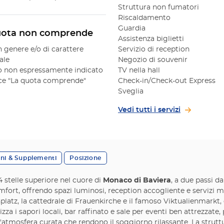
Struttura non fumatori
Riscaldamento
Guardia
uota non comprende
Assistenza biglietti
n genere e/o di carattere
Servizio di reception
ale
Negozio di souvenir
 non espressamente indicato
TV nella hall
oce "La quota comprende"
Check-in/Check-out Express
Sveglia
Vedi tutti i servizi
oni & Supplementi
Posizione
stelle superiore nel cuore di
Monaco di Baviera
, a due passi da
t, offrendo spazi luminosi, reception accogliente e servizi mode
latz, la cattedrale di Frauenkirche e il famoso Viktualienmarkt, 
zza i sapori locali, bar raffinato e sale per eventi ben attrezzate
e l'atmosfera curata che rendono il soggiorno rilassante. La strutt