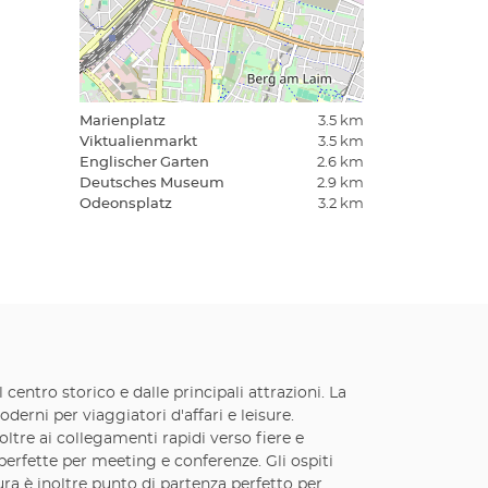
Marienplatz
3.5 km
Viktualienmarkt
3.5 km
Englischer Garten
2.6 km
Deutsches Museum
2.9 km
Odeonsplatz
3.2 km
l centro storico e dalle principali attrazioni. La
rni per viaggiatori d'affari e leisure.
oltre ai collegamenti rapidi verso fiere e
, perfette per meeting e conferenze. Gli ospiti
ura è inoltre punto di partenza perfetto per