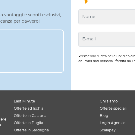
a vantaggi e sconti esclusivi,
 vacanza per davvero!
Premendo "Entra nel club" dichiaro
dei miei dati personali fornita da Tr
Last Minute
Chi siamo
Offerte ad Ischia
Offerte speciali
Offerte in Calabria
Blog
iere
Offerte in Puglia
Login Agenzie
a
Offerte in Sardegna
Scalapay