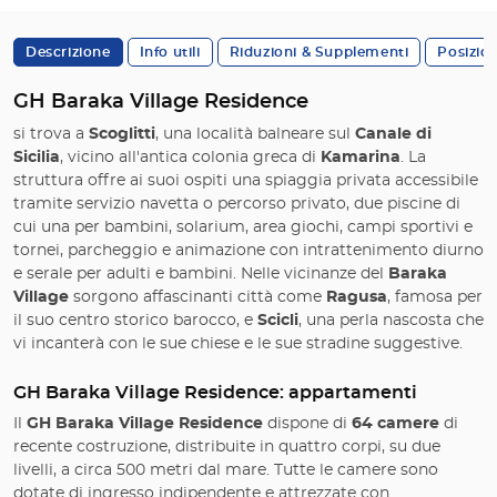
Descrizione
Info utili
Riduzioni & Supplementi
Posizio
GH Baraka Village Residence
si trova a
Scoglitti
, una località balneare sul
Canale di
Sicilia
, vicino all'antica colonia greca di
Kamarina
. La
struttura offre ai suoi ospiti una spiaggia privata accessibile
tramite servizio navetta o percorso privato, due piscine di
cui una per bambini, solarium, area giochi, campi sportivi e
tornei, parcheggio e animazione con intrattenimento diurno
e serale per adulti e bambini. Nelle vicinanze del
Baraka
Village
sorgono affascinanti città come
Ragusa
, famosa per
il suo centro storico barocco, e
Scicli
, una perla nascosta che
vi incanterà con le sue chiese e le sue stradine suggestive.
GH Baraka Village Residence: appartamenti
Il
GH Baraka Village Residence
dispone di
64 camere
di
recente costruzione, distribuite in quattro corpi, su due
livelli, a circa 500 metri dal mare. Tutte le camere sono
dotate di ingresso indipendente e attrezzate con