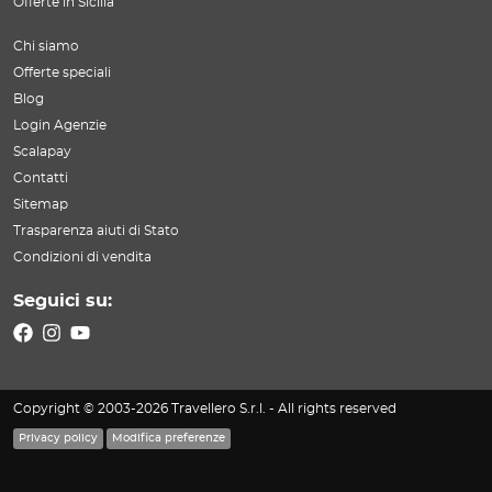
Offerte in Sicilia
Chi siamo
Offerte speciali
Blog
Login Agenzie
Scalapay
Contatti
Sitemap
Trasparenza aiuti di Stato
Condizioni di vendita
Seguici su:
Copyright © 2003-2026 Travellero S.r.l. - All rights reserved
Privacy policy
Modifica preferenze