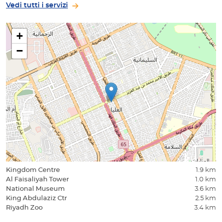
Vedi tutti i servizi
+
−
Kingdom Centre
1.9 km
Al Faisaliyah Tower
1.0 km
National Museum
3.6 km
King Abdulaziz Ctr
2.5 km
Riyadh Zoo
3.4 km