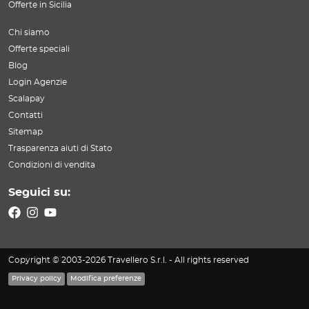
Offerte in Sicilia
Chi siamo
Offerte speciali
Blog
Login Agenzie
Scalapay
Contatti
Sitemap
Trasparenza aiuti di Stato
Condizioni di vendita
Seguici su:
Copyright © 2003-2026 Travellero S.r.l. - All rights reserved
Privacy policy
Modifica preferenze