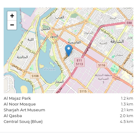
+
−
Al Majaz Park
1.2 km
Al Noor Mosque
1.3 km
Sharjah Art Museum
2.1 km
Al Qasba
2.0 km
Central Souq (Blue)
4.5 km