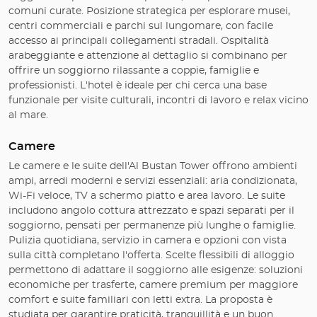
comuni curate. Posizione strategica per esplorare musei,
centri commerciali e parchi sul lungomare, con facile
accesso ai principali collegamenti stradali. Ospitalità
arabeggiante e attenzione al dettaglio si combinano per
offrire un soggiorno rilassante a coppie, famiglie e
professionisti. L'hotel è ideale per chi cerca una base
funzionale per visite culturali, incontri di lavoro e relax vicino
al mare.
Camere
Le camere e le suite dell'Al Bustan Tower offrono ambienti
ampi, arredi moderni e servizi essenziali: aria condizionata,
Wi-Fi veloce, TV a schermo piatto e area lavoro. Le suite
includono angolo cottura attrezzato e spazi separati per il
soggiorno, pensati per permanenze più lunghe o famiglie.
Pulizia quotidiana, servizio in camera e opzioni con vista
sulla città completano l'offerta. Scelte flessibili di alloggio
permettono di adattare il soggiorno alle esigenze: soluzioni
economiche per trasferte, camere premium per maggiore
comfort e suite familiari con letti extra. La proposta è
studiata per garantire praticità, tranquillità e un buon