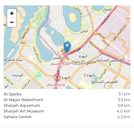
+
−
Al Qasba
3.1 km
Al Majaz Waterfront
3.3 km
Sharjah Aquarium
3.9 km
Sharjah Art Museum
4.0 km
Sahara Centre
4.2 km