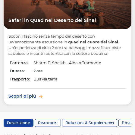
Safari in Quad nel Deserto del Sinai
Scopri il fascino senza tempo del deserto con
un’emozionante escursione in
quad nel cuore del Sinai
.
Un’esperienza di circa 2 ore tra paesaggi mozzafiato, piste
sabbiose e incontri autentici con la cultura beduina.
Partenza:
Sharm El Sheikh - Alba o Tramonto
Durata:
2 ore
Trasporto:
Bus via terra
Scopri di più
Descrizione
Ristoranti
Riduzioni & Supplementi
Posizi