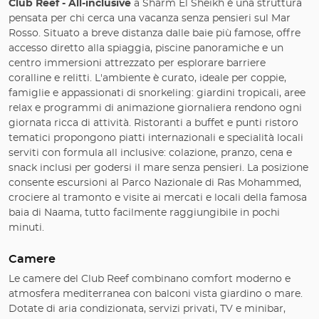
Club Reef - All-inclusive
a Sharm El Sheikh è una struttura
pensata per chi cerca una vacanza senza pensieri sul Mar
Rosso. Situato a breve distanza dalle baie più famose, offre
accesso diretto alla spiaggia, piscine panoramiche e un
centro immersioni attrezzato per esplorare barriere
coralline e relitti. L'ambiente è curato, ideale per coppie,
famiglie e appassionati di snorkeling: giardini tropicali, aree
relax e programmi di animazione giornaliera rendono ogni
giornata ricca di attività. Ristoranti a buffet e punti ristoro
tematici propongono piatti internazionali e specialità locali
serviti con formula all inclusive: colazione, pranzo, cena e
snack inclusi per godersi il mare senza pensieri. La posizione
consente escursioni al Parco Nazionale di Ras Mohammed,
crociere al tramonto e visite ai mercati e locali della famosa
baia di Naama, tutto facilmente raggiungibile in pochi
minuti.
Camere
Le camere del Club Reef combinano comfort moderno e
atmosfera mediterranea con balconi vista giardino o mare.
Dotate di aria condizionata, servizi privati, TV e minibar,