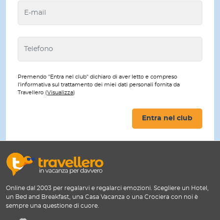
Premendo "Entra nel club" dichiaro di aver letto e compreso
l'informativa sul trattamento dei miei dati personali fornita da
Travellero (
Visualizza
)
Entra nel club
Online dal 2003 per regalarvi e regalarci emozioni. Scegliere un Hotel,
un Bed and Breakfast, una Casa Vacanza o una Crociera con noi è
sempre una questione di cuore.