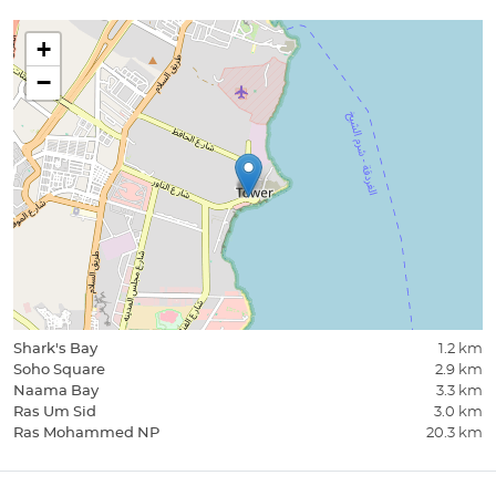
+
−
Shark's Bay
1.2 km
Soho Square
2.9 km
Naama Bay
3.3 km
Ras Um Sid
3.0 km
Ras Mohammed NP
20.3 km