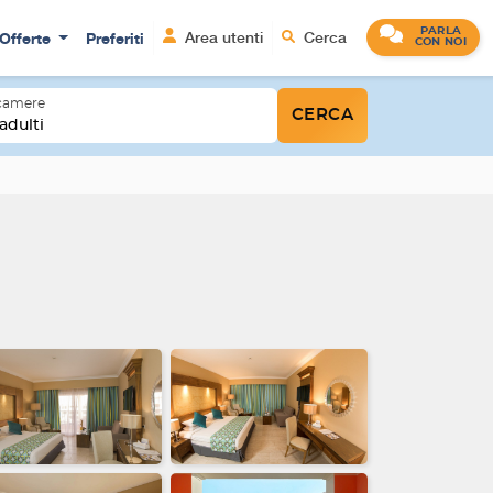
PARLA
Offerte
Preferiti
Area utenti
Cerca
CON NOI
 camere
CERCA
adulti