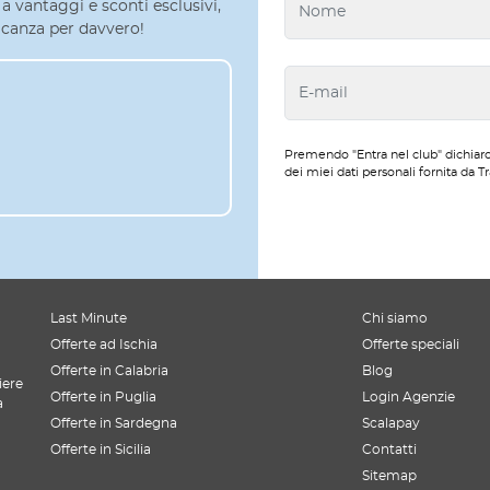
a vantaggi e sconti esclusivi,
 vacanza per davvero!
Premendo "Entra nel club" dichiaro
dei miei dati personali fornita da Tr
Last Minute
Chi siamo
Offerte ad Ischia
Offerte speciali
Offerte in Calabria
Blog
iere
Offerte in Puglia
Login Agenzie
a
Offerte in Sardegna
Scalapay
Offerte in Sicilia
Contatti
Sitemap