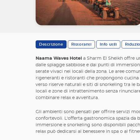
Descrizione
Ristoranti
Info utili
Riduzi
Naama Waves Hotel
a Sharm El Sheikh offre u
dalle spiagge sabbiose e dai punti di immersione 
serate vivaci nei locali della zona. Le aree comu
rigeneranti e ristoranti che propongono cucina in
verso riserve naturali e siti di snorkeling tra l
locali e zone di intrattenimento senza rinunciar
combinare relax e avventura.
Gli ambienti sono pensati per offrire servizi m
confortevoli. L'offerta gastronomica spazia da bu
immersione e snorkeling sono disponibili pacchett
relax può dedicarsi al benessere in spa o al fit