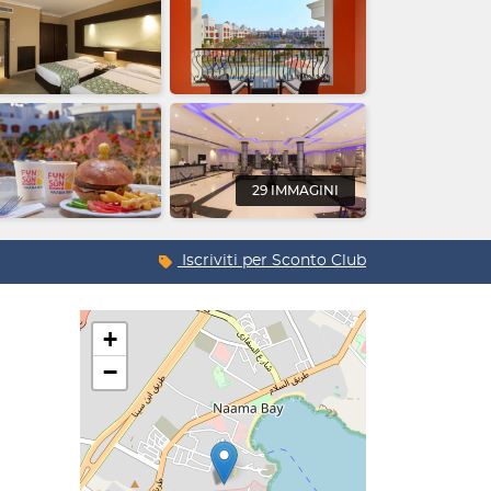
29 IMMAGINI
Iscriviti per
Sconto Club
+
−