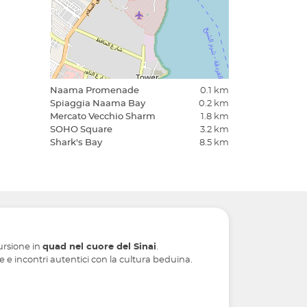
Naama Promenade
0.1 km
Spiaggia Naama Bay
0.2 km
Mercato Vecchio Sharm
1.8 km
SOHO Square
3.2 km
Shark's Bay
8.5 km
ursione in
quad nel cuore del Sinai
.
 e incontri autentici con la cultura beduina.