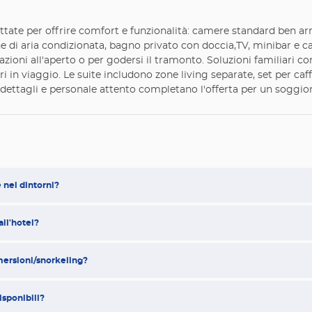
tate per offrire comfort e funzionalità: camere standard ben ar
ne di aria condizionata, bagno privato con doccia,TV, minibar e 
zioni all'aperto o per godersi il tramonto. Soluzioni familiari co
i in viaggio. Le suite includono zone living separate, set per caf
i dettagli e personale attento completano l'offerta per un soggior
e nei dintorni?
all'hotel?
mmersioni/snorkeling?
isponibili?