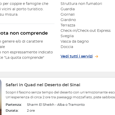
to per coppie e famiglie che
Struttura non fumatori
vicini al porto turistico.
Guardia
 su misura.
Giornali
Giardino
Terrazza
Check-in/Check-out Express
uota non comprende
Sveglia
n genere e/o di carattere
Vasca da bagno
ale
Doccia
 non espressamente indicato
Vedi tutti i servizi
oce "La quota comprende"
Safari in Quad nel Deserto del Sinai
Scopri il fascino senza tempo del deserto con un’emozionante esc
Un’esperienza di circa 2 ore tra paesaggi mozzafiato, piste sabbiose
Partenza:
Sharm El Sheikh - Alba o Tramonto
Durata:
2 ore