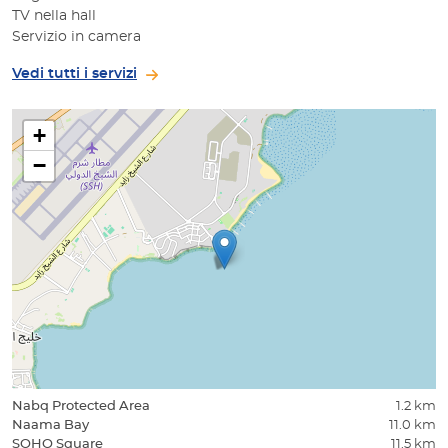
TV nella hall
Servizio in camera
Vedi tutti i servizi
+
−
Nabq Protected Area
1.2 km
Naama Bay
11.0 km
SOHO Square
11.5 km