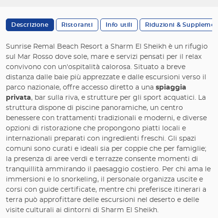
Descrizione
Ristoranti
Info utili
Riduzioni & Supplemen
Sunrise Remal Beach Resort a Sharm El Sheikh è un rifugio
sul Mar Rosso dove sole, mare e servizi pensati per il relax
convivono con un'ospitalità calorosa. Situato a breve
distanza dalle baie più apprezzate e dalle escursioni verso il
parco nazionale, offre accesso diretto a una
spiaggia
privata
, bar sulla riva, e strutture per gli sport acquatici. La
struttura dispone di piscine panoramiche, un centro
benessere con trattamenti tradizionali e moderni, e diverse
opzioni di ristorazione che propongono piatti locali e
internazionali preparati con ingredienti freschi. Gli spazi
comuni sono curati e ideali sia per coppie che per famiglie;
la presenza di aree verdi e terrazze consente momenti di
tranquillità ammirando il paesaggio costiero. Per chi ama le
immersioni e lo snorkeling, il personale organizza uscite e
corsi con guide certificate, mentre chi preferisce itinerari a
terra può approfittare delle escursioni nel deserto e delle
visite culturali ai dintorni di Sharm El Sheikh.