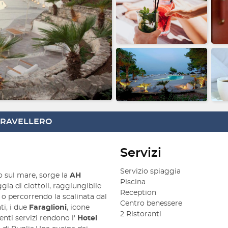
 TRAVELLERO
Servizi
Servizio spiaggia
co sul mare, sorge la
AH
Piscina
ggia di ciottoli, raggiungibile
Reception
 o percorrendo la scalinata dal
Centro benessere
i, i due
Faraglioni
, icone
2 Ristoranti
enti servizi rendono l'
Hotel