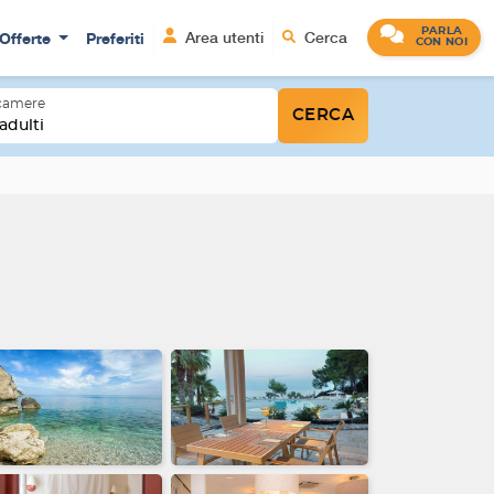
PARLA
Offerte
Preferiti
Area utenti
Cerca
CON NOI
 camere
CERCA
adulti