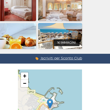
16 IMMAGINI
Iscriviti per
Sconto Club
+
−