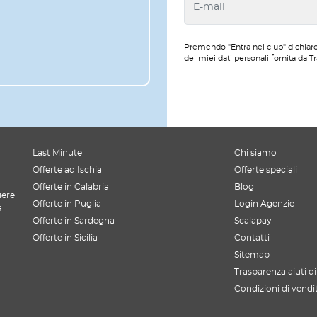
Premendo "Entra nel club" dichiaro
dei miei dati personali fornita da Tr
Last Minute
Chi siamo
Offerte ad Ischia
Offerte speciali
Offerte in Calabria
Blog
iere
Offerte in Puglia
Login Agenzie
a
Offerte in Sardegna
Scalapay
Offerte in Sicilia
Contatti
Sitemap
Trasparenza aiuti di
Condizioni di vendi