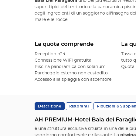
Baia Dei Faraglioni
uno dei più esclusivi Resor
sapori tipici del territorio e la panoramica pisci
degli ingredienti di un soggiorno all'insegna del 
mare e le rocce.
La quota comprende
La q
Reception h24
Tassa 
Connessione WiFi gratuita
tutto q
Piscina panoramica con solarium
Quota
Parcheggio esterno non custodito
Accesso alla spiaggia con ascensore
Descrizione
Ristoranti
Riduzioni & Supple
AH PREMIUM-Hotel Baia dei Faragli
è una struttura esclusiva situata in una delle più
soggiorno comfortevole e rilassante. La
piscin