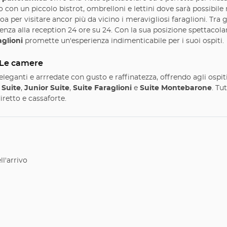
to con un piccolo bistrot, ombrelloni e lettini dove sarà possibil
oa per visitare ancor più da vicino i meravigliosi faraglioni. Tra gl
nza alla reception 24 ore su 24. Con la sua posizione spettacolar
aglioni
promette un'esperienza indimenticabile per i suoi ospiti.
 Le camere
leganti e arrredate con gusto e raffinatezza, offrendo agli ospiti
,
Suite
,
Junior Suite
,
Suite Faraglioni
e
Suite Montebarone
. Tu
diretto e cassaforte.
l'arrivo