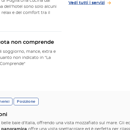
t di Puglia.Una cucina dai
Vedi tutti i servizi
na dell'hotel sono solo alcuni
relax e del comfort tra il
uota non comprende
di soggiorno, mance, extra e
uanto non indicato in "La
 Comprende"
menti
Posizione
oni
 belle baie d’Italia, offrendo una vista mozzafiato sul mare. Gli e
a panoramica
offre una vista spettacolare ed è perfetta per rilassa