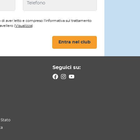
 di aver letto e compreso l'informativa sul trattamento
avellero (
Visualizza
)
Entra nel club
Seguici su:
 Stato
ta