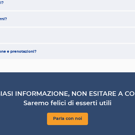
li?
rni?
ione e prenotazioni?
IASI INFORMAZIONE, NON ESITARE A CO
Saremo felici di esserti utili
Parla con noi