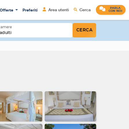
PARLA
Offerte
Preferiti
Area utenti
Cerca
CON NOI
 camere
CERCA
adulti