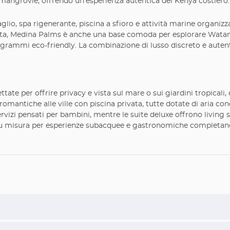
e mangrovie, offrendo un'esperienza autentica del Kenya costiero.
aglio, spa rigenerante, piscina a sfioro e attività marine organizza
ta, Medina Palms è anche una base comoda per esplorare Watamu e
grammi eco-friendly. La combinazione di lusso discreto e autenti
te per offrire privacy e vista sul mare o sui giardini tropicali, c
 romantiche alle ville con piscina privata, tutte dotate di aria co
izi pensati per bambini, mentre le suite deluxe offrono living sep
i su misura per esperienze subacquee e gastronomiche completano 