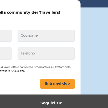
ella community dei Travellers!
 di aver letto e compreso l'informativa sul trattamento
avellero (
Visualizza
)
Entra nel club
Seguici su: