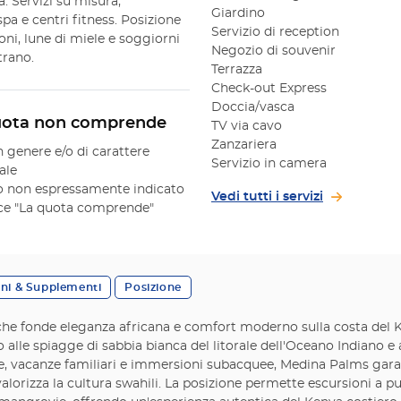
. Servizi su misura,
Giardino
spa e centri fitness. Posizione
Servizio di reception
oni, lune di miele e soggiorni
Negozio di souvenir
trano.
Terrazza
Check-out Express
Doccia/vasca
uota non comprende
TV via cavo
Zanzariera
n genere e/o di carattere
Servizio in camera
ale
 non espressamente indicato
Vedi tutti i servizi
oce "La quota comprende"
oni & Supplementi
Posizione
e fonde eleganza africana e comfort moderno sulla costa del K
 alle spiagge di sabbia bianca del litorale dell'Oceano Indiano e a
zze, vacanze familiari e immersioni subacquee, Medina Palms garan
alorizza la cultura swahili. La posizione permette escursioni a pu