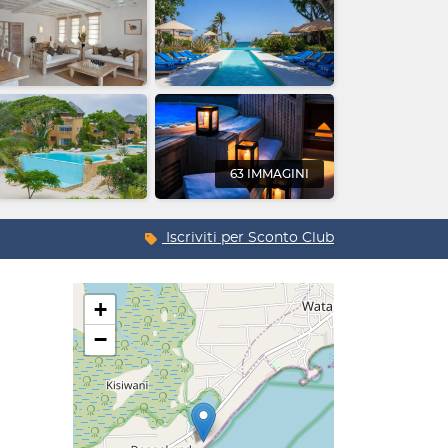
63 IMMAGINI
Iscriviti per
Sconto Club
+
−