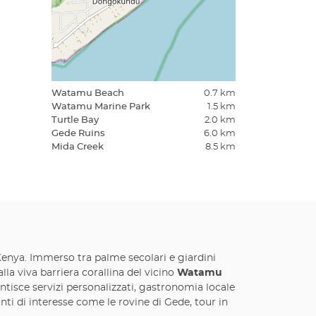
Watamu Beach
0.7 km
Watamu Marine Park
1.5 km
Turtle Bay
2.0 km
Gede Ruins
6.0 km
Mida Creek
8.5 km
enya. Immerso tra palme secolari e giardini
lla viva barriera corallina del vicino
Watamu
tisce servizi personalizzati, gastronomia locale
nti di interesse come le rovine di Gede, tour in