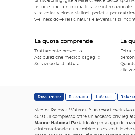
birdwatching, gite a Mida Creek e pesca sportiva
ristorazione con cucina locale e internazionale, 
strategica vicino a Malindi, perfetta per matrim
wellness dove relax, natura e avventura si incon
La quota comprende
La q
Trattamento prescelto
Extra i
Assicurazione medico bagaglio
person
Servizi della struttura
Quanto
alla v
Descrizione
Ristoranti
Info utili
Riduzi
Medina Palms a Watamu è un resort esclusivo ch
curati, il complesso offre un accesso privilegiato
Marine National Park
. Ideale per viaggi di no
e internazionale e un ambiente sostenibile che v