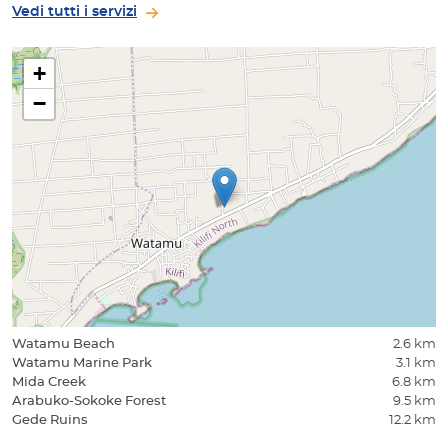
Vedi tutti i servizi
+
−
Watamu Beach
2.6 km
Watamu Marine Park
3.1 km
Mida Creek
6.8 km
Arabuko-Sokoke Forest
9.5 km
Gede Ruins
12.2 km