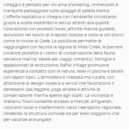
villaggio è pensato per chi ama snorkeling, immersioni e
tranquille passeggiate sulle spiagge di sabbia bianca.
L'offerta ospitativa si integra con l'ambiente circostante
grazie a scelte sostenibili e servizi attenti alla qualità:
ristorazione con prodotti locali, attività marine guidate,
escursioni nel bosco di Arabuko Sokoke e visite ai siti storici
come le rovine di Gede. La posizione permette di
raggiungere con facilità la laguna di Mida Creek, le barriere
coralline protette e i centri di conservazione della fauna
selvatica marina. Ideale per viaggi romantici, famiglie e
appassionati di ecoturismo, Rafiki Village promuove
esperienze a contatto con la natura, relax in piscina e serate
con sapori tipici. L'atmosfera è rilassata ma curata, con
attenzione al design locale e a servizi che favoriscono il
benessere: spa leggere, yoga all'alba e attività di
conservazione marina aperte agli ospiti. La vicinanza a
Watamu Town consente accesso a mercati artigianali,
ristoranti locali e trasferimenti verso l'aeroporto regionale,
rendendo la struttura comoda sia per brevi soggiorni che
per vacanze prolungate.