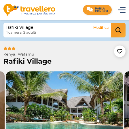
PARLA
CON NOI
Rafiki Village
Modifica
1 camera, 2 adulti
Kenya
Watamu
Rafiki Village