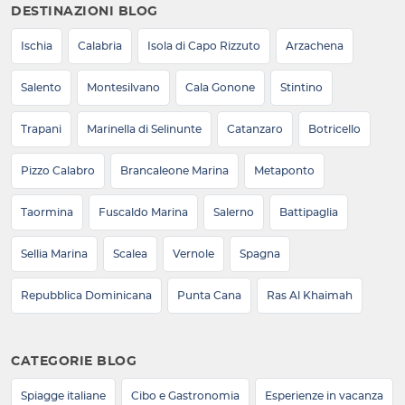
DESTINAZIONI BLOG
Ischia
Calabria
Isola di Capo Rizzuto
Arzachena
Salento
Montesilvano
Cala Gonone
Stintino
Trapani
Marinella di Selinunte
Catanzaro
Botricello
Pizzo Calabro
Brancaleone Marina
Metaponto
Taormina
Fuscaldo Marina
Salerno
Battipaglia
Sellia Marina
Scalea
Vernole
Spagna
Repubblica Dominicana
Punta Cana
Ras Al Khaimah
CATEGORIE BLOG
Spiagge italiane
Cibo e Gastronomia
Esperienze in vacanza