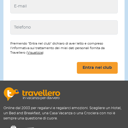
Premendo "Entra nel club" dichiaro di aver letto e compreso
l'informativa sul trattamento dei miei dati personali fornita da
Travellero (
Visualizza
)
Entra nel club
Online dal 2003 per regalarvi e regalarci emozioni. Scegliere un Hotel,
un Bed and Breakfast, una Casa Vacanza o una Crociera con noi è
sempre una questione di cuore.