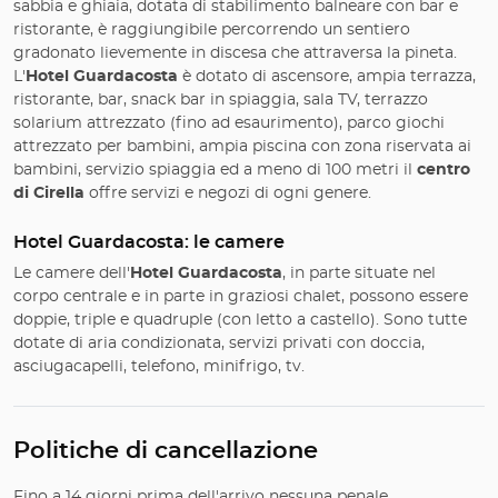
sabbia e ghiaia, dotata di stabilimento balneare con bar e
ristorante, è raggiungibile percorrendo un sentiero
gradonato lievemente in discesa che attraversa la pineta.
L'
Hotel Guardacosta
è dotato di ascensore, ampia terrazza,
ristorante, bar, snack bar in spiaggia, sala TV, terrazzo
solarium attrezzato (fino ad esaurimento), parco giochi
attrezzato per bambini, ampia piscina con zona riservata ai
bambini, servizio spiaggia ed a meno di 100 metri il
centro
di Cirella
offre servizi e negozi di ogni genere.
Hotel Guardacosta: le camere
Le camere dell'
Hotel Guardacosta
, in parte situate nel
corpo centrale e in parte in graziosi chalet, possono essere
doppie, triple e quadruple (con letto a castello). Sono tutte
dotate di aria condizionata, servizi privati con doccia,
asciugacapelli, telefono, minifrigo, tv.
Politiche di cancellazione
Fino a 14 giorni prima dell'arrivo nessuna penale