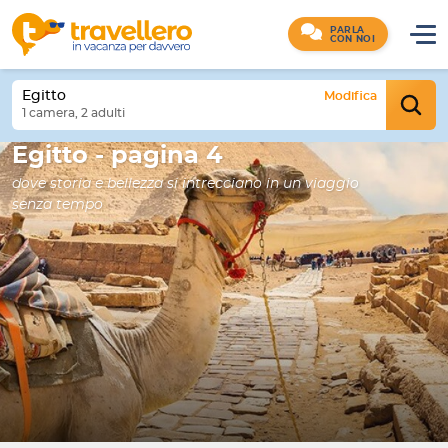
PARLA
CON NOI
Egitto
Modifica
1 camera, 2 adulti
Egitto - pagina 4
dove storia e bellezza si intrecciano in un viaggio
senza tempo