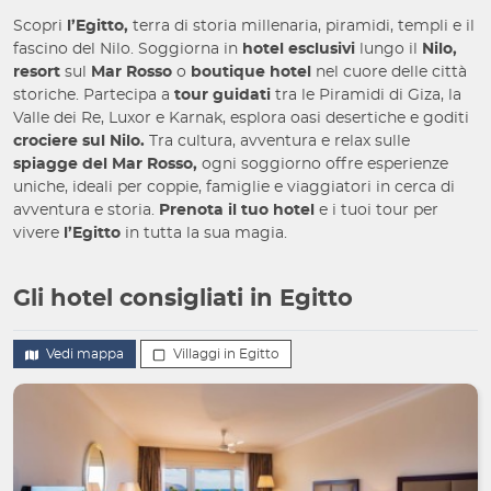
Scopri
l’Egitto,
terra di storia millenaria, piramidi, templi e il
fascino del Nilo. Soggiorna in
hotel esclusivi
lungo il
Nilo,
resort
sul
Mar Rosso
o
boutique hotel
nel cuore delle città
storiche. Partecipa a
tour guidati
tra le Piramidi di Giza, la
Valle dei Re, Luxor e Karnak, esplora oasi desertiche e goditi
crociere sul Nilo.
Tra cultura, avventura e relax sulle
spiagge del Mar Rosso,
ogni soggiorno offre esperienze
uniche, ideali per coppie, famiglie e viaggiatori in cerca di
avventura e storia.
Prenota il tuo hotel
e i tuoi tour per
vivere
l’Egitto
in tutta la sua magia.
Gli hotel consigliati in Egitto
Vedi mappa
Villaggi in Egitto