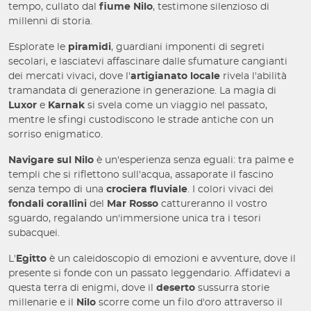
tempo, cullato dal
fiume Nilo
, testimone silenzioso di
millenni di storia.
Esplorate le
piramidi
, guardiani imponenti di segreti
secolari, e lasciatevi affascinare dalle sfumature cangianti
dei mercati vivaci, dove l'
artigianato locale
rivela l'abilità
tramandata di generazione in generazione. La magia di
Luxor
e
Karnak
si svela come un viaggio nel passato,
mentre le sfingi custodiscono le strade antiche con un
sorriso enigmatico.
Navigare sul Nilo
è un'esperienza senza eguali: tra palme e
templi che si riflettono sull'acqua, assaporate il fascino
senza tempo di una
crociera fluviale
. I colori vivaci dei
fondali corallini
del
Mar Rosso
cattureranno il vostro
sguardo, regalando un'immersione unica tra i tesori
subacquei.
L'
Egitto
è un caleidoscopio di emozioni e avventure, dove il
presente si fonde con un passato leggendario. Affidatevi a
questa terra di enigmi, dove il
deserto
sussurra storie
millenarie e il
Nilo
scorre come un filo d'oro attraverso il