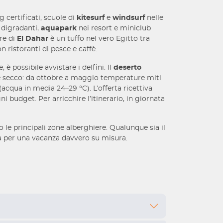
g certificati, scuole di
kitesurf
e
windsurf
nelle
 digradanti,
aquapark
nei resort e miniclub
re di
El Dahar
è un tuffo nel vero Egitto tra
ristoranti di pesce e caffè.
 è possibile avvistare i delfini. Il
deserto
ima è secco: da ottobre a maggio temperature miti
(acqua in media 24–29 °C). L’offerta ricettiva
i budget. Per arricchire l’itinerario, in giornata
o le principali zone alberghiere. Qualunque sia il
ità per una vacanza davvero su misura.