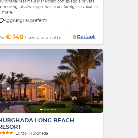
Hurghada: resort sul Mar Rosso con spiaggia privata,
norkeling, piscine e spa. Ideale per famiglie e vacanze
l mare.
Aggiungi ai preferiti
€ 149
Dettagli
Da
/ persona a notte
Indietro
Avanti
HURGHADA LONG BEACH
RESORT
Egitto
Hurghada