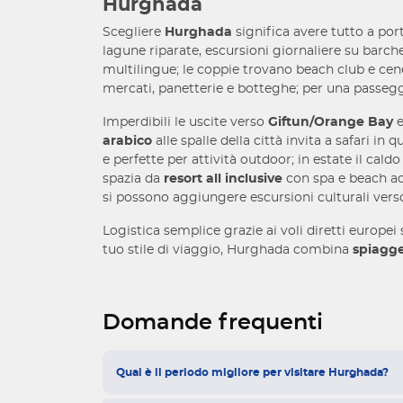
Hurghada
Scegliere
Hurghada
significa avere tutto a port
lagune riparate, escursioni giornaliere su barc
multilingue; le coppie trovano beach club e cene 
mercati, panetterie e botteghe; per una passegg
Imperdibili le uscite verso
Giftun/Orange Bay
e
arabico
alle spalle della città invita a safari i
e perfette per attività outdoor; in estate il cal
spazia da
resort all inclusive
con spa e beach acc
si possono aggiungere escursioni culturali ver
Logistica semplice grazie ai voli diretti europei
tuo stile di viaggio, Hurghada combina
spiagg
Domande frequenti
Qual è il periodo migliore per visitare Hurghada?