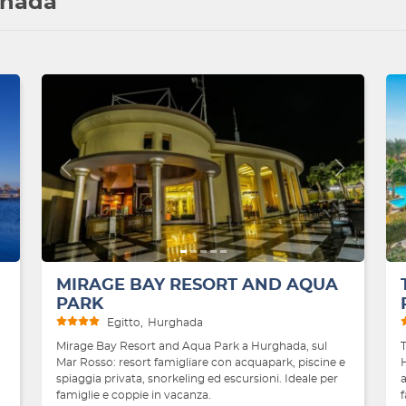
rghada
Avanti
Indietro
Avanti
MIRAGE BAY RESORT AND AQUA
PARK
Egitto
Hurghada
Mirage Bay Resort and Aqua Park a Hurghada, sul
Mar Rosso: resort famigliare con acquapark, piscine e
spiaggia privata, snorkeling ed escursioni. Ideale per
a
famiglie e coppie in vacanza.
f