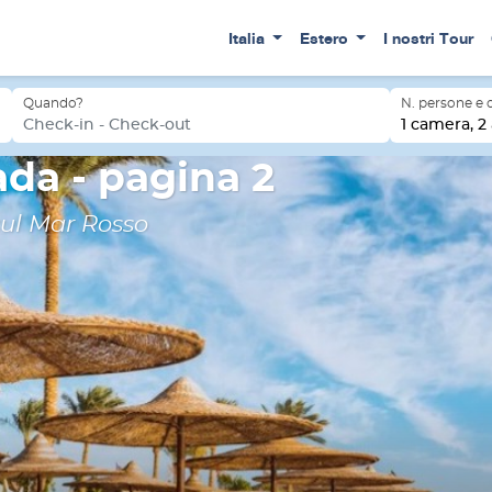
Italia
Estero
I nostri Tour
Quando?
N. persone e
Check-in - Check-out
1 camera, 2 
da - pagina 2
sul Mar Rosso