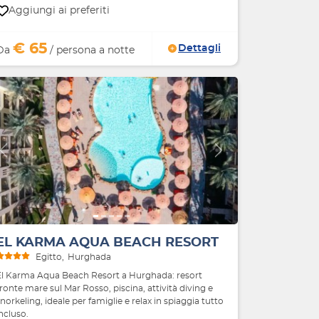
Aggiungi ai preferiti
€ 65
Dettagli
Da
/ persona a notte
Indietro
Avanti
EL KARMA AQUA BEACH RESORT
Egitto
Hurghada
El Karma Aqua Beach Resort a Hurghada: resort
ronte mare sul Mar Rosso, piscina, attività diving e
norkeling, ideale per famiglie e relax in spiaggia tutto
ncluso.