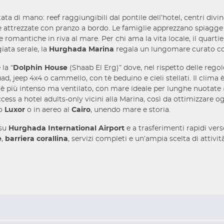
ata di mano: reef raggiungibili dal pontile dell’hotel, centri divin
he attrezzate con pranzo a bordo. Le famiglie apprezzano spiagge
romantiche in riva al mare. Per chi ama la vita locale, il quartie
iata serale, la
Hurghada Marina
regala un lungomare curato con 
 la “
Dolphin House
(Shaab El Erg)” dove, nel rispetto delle regole,
n quad, jeep 4x4 o cammello, con tè beduino e cieli stellati. Il cl
do è più intenso ma ventilato, con mare ideale per lunghe nuotate 
ess a hotel adults-only vicini alla Marina, così da ottimizzare ogn
so
Luxor
o in aereo al
Cairo
, unendo mare e storia.
 su
Hurghada International Airport
e a trasferimenti rapidi vers
e
,
barriera corallina
, servizi completi e un’ampia scelta di attiv