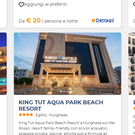
Aggiungi ai preferiti
€ 20
Dettagli
Da
/ persona a notte
Avanti
Indietro
Avanti
KING TUT AQUA PARK BEACH
RESORT
Egitto
Hurghada
f
King Tut Aqua Park Beach Resort a Hurghada sul Mar
s
Rosso: resort family-friendly con scivoli acquatici,
i
spiaggia privata, piscine, attività sub e formule all