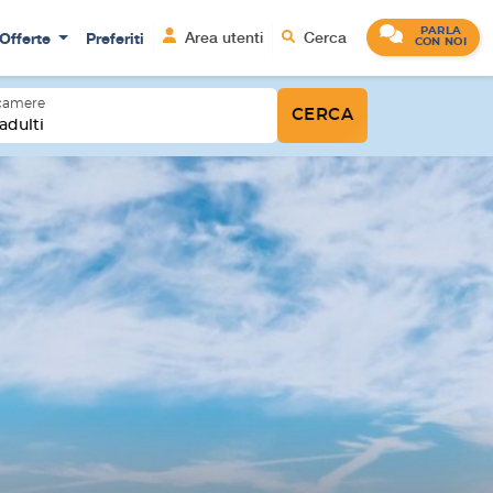
PARLA
Offerte
Preferiti
Area utenti
Cerca
CON NOI
 camere
CERCA
adulti