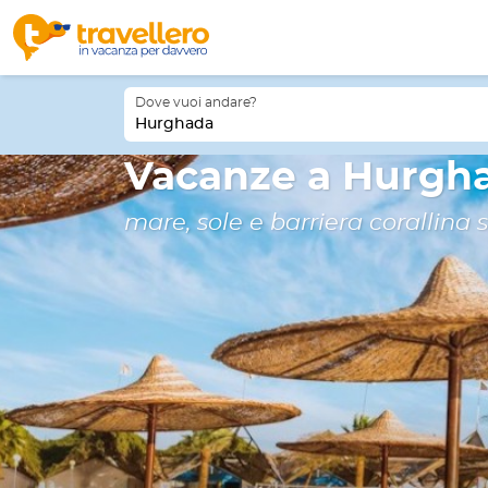
Dove vuoi andare?
Hurghada
Vacanze a Hurgha
mare, sole e barriera corallina 