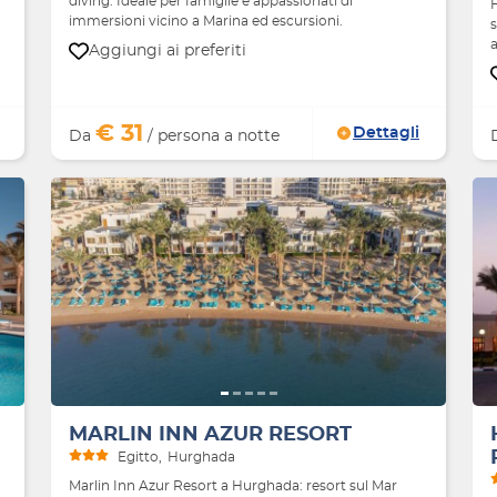
diving. Ideale per famiglie e appassionati di
immersioni vicino a Marina ed escursioni.
s
a
Aggiungi ai preferiti
€ 31
Dettagli
Da
/ persona a notte
Avanti
Indietro
Avanti
MARLIN INN AZUR RESORT
Egitto
Hurghada
Marlin Inn Azur Resort a Hurghada: resort sul Mar