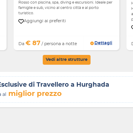
Rosso con piscina, spa, diving e escursioni. Ideale per
famiglie e sub, vicino al centro città e al porto
H
turistico.
a
p
Aggiungi ai preferiti
€ 87
Dettagli
Da
/ persona a notte
Vedi altre strutture
 Esclusive di Travellero a Hurghada
miglior prezzo
a al