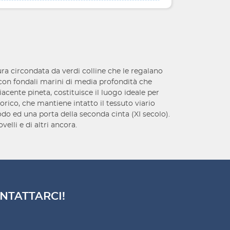
tura circondata da verdi colline che le regalano
on fondali marini di media profondità che
diacente pineta, costituisce il luogo ideale per
orico, che mantiene intatto il tessuto viario
iodo ed una porta della seconda cinta (XI secolo).
elli e di altri ancora.
NTATTARCI!