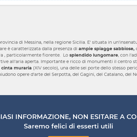
rovincia di Messina, nella regione Sicilia. E' situata in un'insena
are è caratterizzata dalla presenza di
ampie spiagge sabbiose,
c
rra , particolarmente fiorente. Lo
splendido lungomare
, con l'a
rtive all'aria aperta. Importante e ricco di monumenti il centro st
a
cinta muraria
(XIV secolo), una delle sei porte dello stesso per
iudono opere d'arte del Serpotta, del Gagini, del Catalano, del Nov
IASI INFORMAZIONE, NON ESITARE A CO
Saremo felici di esserti utili