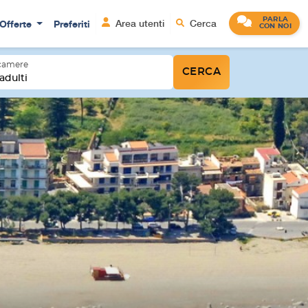
PARLA
Offerte
Preferiti
Area utenti
Cerca
CON NOI
 camere
CERCA
adulti