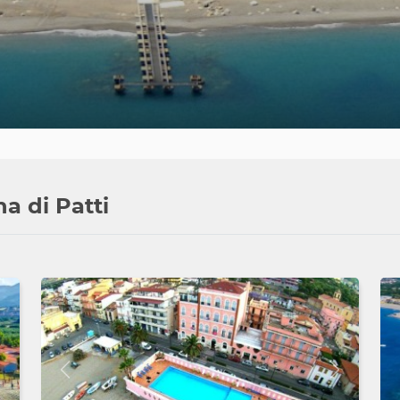
na di Patti
Avanti
Indietro
Avanti