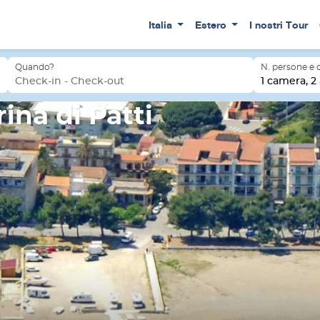
Italia
Estero
I nostri Tour
Quando?
N. persone e
Check-in - Check-out
1 camera, 2 
ina di Patti