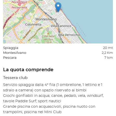
Spiaggia
20 mt
Montesilvano
2,2 Km
Pescara
7 km
La quota comprende
Tessera club
Servizio spiaggia dalla 4° fila (1 ombrellone, 1 lettino e 1
sdraio a camera) con spazio riservato ai bimbi
Giochi gonfiabili in acqua; canoe, pedalò, vela, windsurf,
tavole Paddle Surf; sport nautici
Grande piscina con acquascivoli, piscina nuoto con
trampolini, piscina nel Mini Club