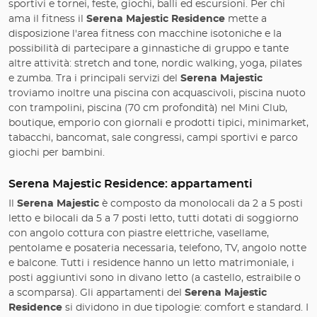
sportivi e tornei, feste, giochi, balli ed escursioni. Per chi
ama il fitness il
Serena Majestic Residence
mette a
disposizione l'area fitness con macchine isotoniche e la
possibilità di partecipare a ginnastiche di gruppo e tante
altre attività: stretch and tone, nordic walking, yoga, pilates
e zumba. Tra i principali servizi del
Serena Majestic
troviamo inoltre una piscina con acquascivoli, piscina nuoto
con trampolini, piscina (70 cm profondità) nel Mini Club,
boutique, emporio con giornali e prodotti tipici, minimarket,
tabacchi, bancomat, sale congressi, campi sportivi e parco
giochi per bambini.
Serena Majestic Residence: appartamenti
Il
Serena Majestic
è composto da monolocali da 2 a 5 posti
letto e bilocali da 5 a 7 posti letto, tutti dotati di soggiorno
con angolo cottura con piastre elettriche, vasellame,
pentolame e posateria necessaria, telefono, TV, angolo notte
e balcone. Tutti i residence hanno un letto matrimoniale, i
posti aggiuntivi sono in divano letto (a castello, estraibile o
a scomparsa). Gli appartamenti del
Serena Majestic
Residence
si dividono in due tipologie: comfort e standard. I