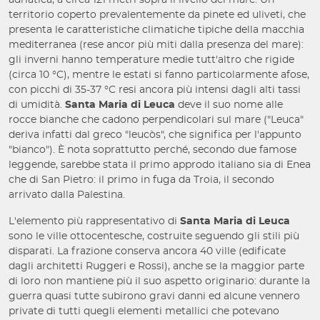
adriatica, a circa 121 metri sopra il livello del mare. Un
territorio coperto prevalentemente da pinete ed uliveti, che
presenta le caratteristiche climatiche tipiche della macchia
mediterranea (rese ancor più miti dalla presenza del mare):
gli inverni hanno temperature medie tutt'altro che rigide
(circa 10 °C), mentre le estati si fanno particolarmente afose,
con picchi di 35-37 °C resi ancora più intensi dagli alti tassi
di umidità.
Santa Maria di Leuca
deve il suo nome alle
rocce bianche che cadono perpendicolari sul mare ("Leuca"
deriva infatti dal greco "leucòs", che significa per l'appunto
"bianco"). È nota soprattutto perché, secondo due famose
leggende, sarebbe stata il primo approdo italiano sia di Enea
che di San Pietro: il primo in fuga da Troia, il secondo
arrivato dalla Palestina.
L'elemento più rappresentativo di
Santa Maria di Leuca
sono le ville ottocentesche, costruite seguendo gli stili più
disparati. La frazione conserva ancora 40 ville (edificate
dagli architetti Ruggeri e Rossi), anche se la maggior parte
di loro non mantiene più il suo aspetto originario: durante la
guerra quasi tutte subirono gravi danni ed alcune vennero
private di tutti quegli elementi metallici che potevano