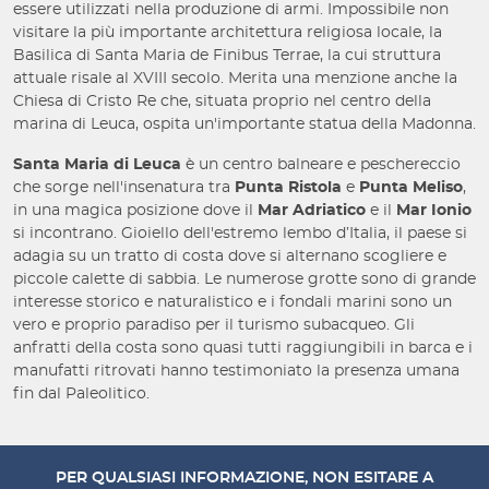
essere utilizzati nella produzione di armi. Impossibile non
visitare la più importante architettura religiosa locale, la
Basilica di Santa Maria de Finibus Terrae, la cui struttura
attuale risale al XVIII secolo. Merita una menzione anche la
Chiesa di Cristo Re che, situata proprio nel centro della
marina di Leuca, ospita un'importante statua della Madonna.
Santa Maria di Leuca
è un centro balneare e peschereccio
che sorge nell'insenatura tra
Punta Ristola
e
Punta Meliso
,
in una magica posizione dove il
Mar Adriatico
e il
Mar Ionio
si incontrano. Gioiello dell'estremo lembo d’Italia, il paese si
adagia su un tratto di costa dove si alternano scogliere e
piccole calette di sabbia. Le numerose grotte sono di grande
interesse storico e naturalistico e i fondali marini sono un
vero e proprio paradiso per il turismo subacqueo. Gli
anfratti della costa sono quasi tutti raggiungibili in barca e i
manufatti ritrovati hanno testimoniato la presenza umana
fin dal Paleolitico.
PER QUALSIASI INFORMAZIONE, NON ESITARE A