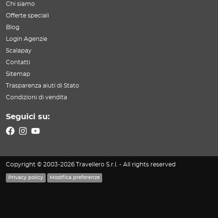
Chi siamo
Offerte speciali
Blog
Login Agenzie
Scalapay
Contatti
Sitemap
Trasparenza aiuti di Stato
Condizioni di vendita
Seguici su:
Copyright © 2003-2026 Travellero S.r.l. - All rights reserved
Privacy policy
Modifica preferenze