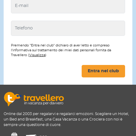
Premendo "Entra nel club" dichiaro di aver letto e compreso
l'informativa sul trattamento dei miei dati personali fornita da
Travellero (
Visualizza
)
Entra nel club
Online dal 2003 per regalarvi e regalarci emozioni. Scegliere un Hotel,
un Bed and Breakfast, una Casa Vacanza o una Crociera con noi è
sempre una questione di cuore.