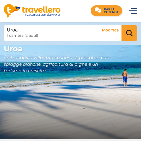
PARLA
CON NOI
Uroa
Modifica
1 camera, 2 adulti
Uroa
un tranquillo villaggio costiero di pescatori con
spiagge bianche, agricoltura di alghe e un
turismo in crescita.