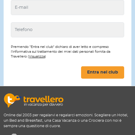
Premendo "Entra nel club" dichiaro di aver letto e compreso
l'informativa sul trattamento dei miei dati personali fornita da
Travellero (
Visualizza
)
Entra nel club
Online dal 2003 per regalarvi e regalarci emozioni. Scegliere un Hotel,
un Bed and Breakfast, una Casa Vacanza o una Crociera con noi è
sempre una questione di cuore.