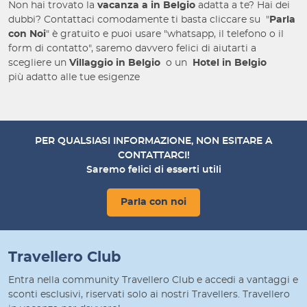
Non hai trovato la
vacanza a
in Belgio
adatta a te? Hai dei
dubbi? Contattaci comodamente ti basta cliccare su "
Parla
con Noi
" è gratuito e puoi usare "whatsapp, il telefono o il
form di contatto", saremo davvero felici di aiutarti a
scegliere un
Villaggio
in Belgio
o un
Hotel
in Belgio
più
adatto alle tue esigenze
PER QUALSIASI INFORMAZIONE, NON ESITARE A
CONTATTARCI!
Saremo felici di esserti utili
Parla con noi
Travellero Club
Entra nella community Travellero Club e accedi a vantaggi e
sconti esclusivi, riservati solo ai nostri Travellers. Travellero