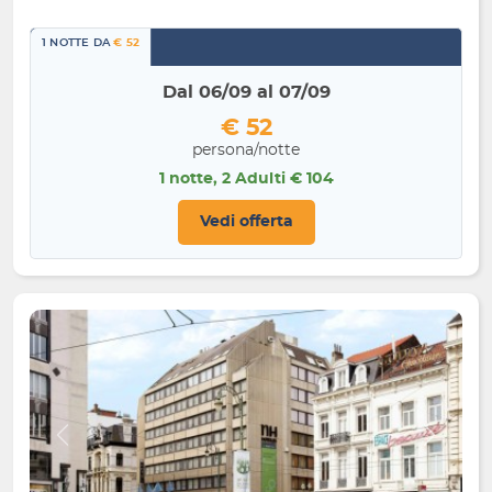
1 NOTTE DA
€ 52
Dal 06/09 al 07/09
€ 52
persona/notte
1 notte, 2 Adulti € 104
Vedi offerta
Indietro
Avanti