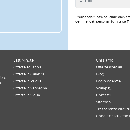
Premendo "Entra nel club" dichiaro
dei miei dati personali fornita da Tr
Last Minute
Chi siamo
Offerte ad Ischia
Offerte speciali
Offerte in Calabria
Blog
iere
Offerte in Puglia
Login Agenzie
a
Offerte in Sardegna
Scalapay
Offerte in Sicilia
Contatti
Sitemap
Trasparenza aiuti di
Condizioni di vendi