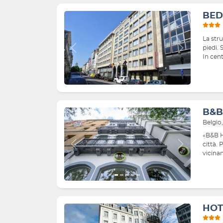
BED
La stru
piedi. 
Indietro
Avanti
In cent
B&B
Belgio
«B&B Ho
città. 
Indietro
Avanti
vicinan
HOT