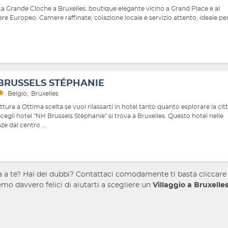
La Grande Cloche a Bruxelles: boutique elegante vicino a Grand Place e al
re Europeo. Camere raffinate, colazione locale e servizio attento, ideale per
BRUSSELS STÉPHANIE
Belgio
Bruxelles
ttura a Ottima scelta se vuoi rilassarti in hotel tanto quanto esplorare la citt
Scegli hotel "NH Brussels Stéphanie" si trova a Bruxelles. Questo hotel nelle
ze dal centro ...
 a te? Hai dei dubbi? Contattaci comodamente ti basta cliccare
emo davvero felici di aiutarti a scegliere un
Villaggio
a Bruxelle