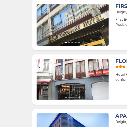
FIR
Belgio
First E
Posizio
Indietro
Avanti
FLO
Hotel 
confort
Indietro
Avanti
APA
Belgio