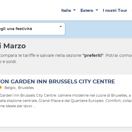
Italia
Estero
I nostri Tour
ferte a Bruxelles mese di Marzo
gli una festività
i Marzo
Compara le tariffe e salvale nella sezione
"preferiti"
. Potrai como
 e soldi.
TON GARDEN INN BRUSSELS CITY CENTRE
Belgio
Bruxelles
 Garden Inn Brussels City Centre: camere moderne nel cuore di Bruxelles, a
dalla stazione centrale, Grand-Place e dal Quartiere Europeo. Comfort, colaz
ne ideale per lavor ...