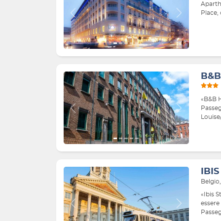
Aparth
Place, 
Indietro
Avanti
B&B
«B&B HO
Passegg
Indietro
Avanti
Louise/
IBI
Belgio
«Ibis 
essere 
Indietro
Avanti
Passeg