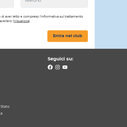
 di aver letto e compreso l'informativa sul trattamento
avellero (
Visualizza
)
Entra nel club
Seguici su:
 Stato
ta