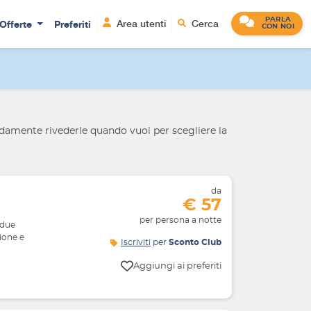
PARLA
Offerte
Preferiti
Area utenti
Cerca
CON NOI
damente rivederle quando vuoi per scegliere la
da
€ 57
per persona a notte
 due
ione e
Iscriviti
per
Sconto Club
Aggiungi ai preferiti