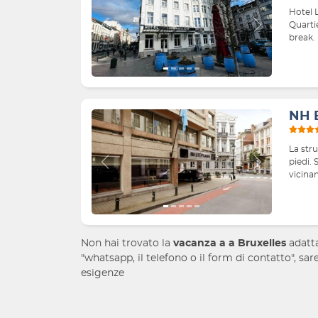
Hotel 
Quartie
Indietro
Avanti
break.
NH 
La stru
piedi. 
Indietro
Avanti
vicinan
Non hai trovato la
vacanza a
a Bruxelles
adatta
"whatsapp, il telefono o il form di contatto", sar
esigenze