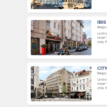
IBI
Belgio
La str
Hotel "
Indietro
Avanti
città. 
CIT
Belgio
La stru
Hotel "
Indietro
Avanti
città. 