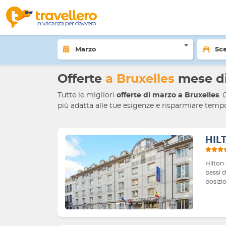
Home
Offerte viaggi
Belgio
Bruxelles
Of
Marzo
Sce
Offerte
a Bruxelles
mese d
Tutte le migliori
offerte di marzo
a Bruxelles
. 
più adatta alle tue esigenze e risparmiare tempo
HIL
Hilton
passi 
Indietro
Avanti
posizio