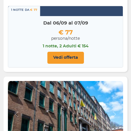
1 NOTTE DA
€ 77
Dal 06/09 al 07/09
€ 77
persona/notte
1 notte, 2 Adulti € 154
Vedi offerta
Indietro
Avanti