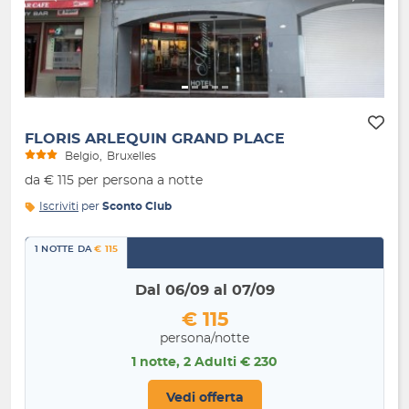
Indietro
Avanti
FLORIS ARLEQUIN GRAND PLACE
Belgio
Bruxelles
da € 115 per persona a notte
Iscriviti
per
Sconto Club
1 NOTTE DA
€ 115
Dal 06/09 al 07/09
€ 115
persona/notte
1 notte, 2 Adulti € 230
Vedi offerta