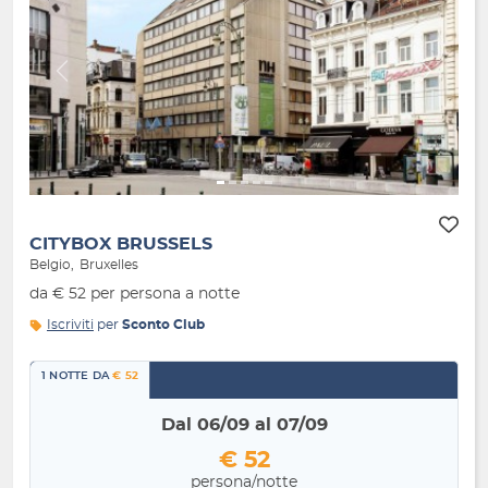
Indietro
Avanti
CITYBOX BRUSSELS
Belgio
Bruxelles
da € 52 per persona a notte
Iscriviti
per
Sconto Club
1 NOTTE DA
€ 52
Dal 06/09 al 07/09
€ 52
persona/notte