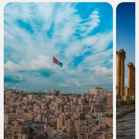
6 cene in hotel + 1 cena nel campo tendato
Visto d'ingresso**
Ingressi e visite come da programma
Trasporti e trasferimenti in bus deluxe o in veicoli in base
al numero dei partecipanti
Guida in italiano durante il tour, esclusa la giornata libera
ad Amman e i giorni di arrivo e partenza
Jeep safari di 2 ore nel Wadi Rum in 4x4
Facchinaggio negli hotel e in aeroporto
**Visto consolare: il visto ha un costo di circa 60$ ed è
gratuito solo se si invia copia del passaporto almeno 11
giorni prima della partenza.**
Cosa non include?
Voli internazionali A/R
Assicurazione medico bagaglio o annullamento
Escursioni facoltative
Pasti non menzionati e bevande
Mance per la guida e autista e personale in genere**
Tutti gli extra di carattere personale e tutto quanto non