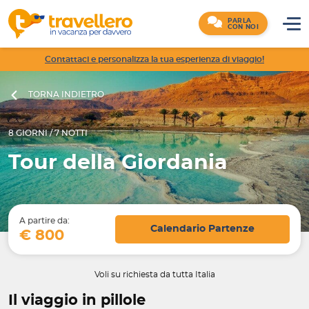
PARLA
CON NOI
Contattaci e personalizza la tua esperienza di viaggio!
TORNA INDIETRO
8 GIORNI / 7 NOTTI
Tour della Giordania
A partire da:
Calendario Partenze
€ 800
Voli su richiesta da tutta Italia
Il viaggio in pillole