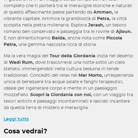
completo che ti porterà tra le meraviglie storiche e naturali
di questo affascinante paese partendo da
Amman,
la
vibrante capitale. Ammira la grandiosità di
Petra,
la città
scolpita nella pietra millenaria. Esplora
Jerash,
un tesoro
romano ben conservato e passeggia tra le rovine di
Ajloun.
E non dimentichiamo
Beida,
anche nota come
Piccola
Petra,
una gemma nascosta ricca di storia.
Ma la vera magia del
Tour della Giordania
inizia nel deserto
di
Wadi Rum,
dove trascorrerai una notte sotto un cielo
stellato, immergendoti nella cultura beduina in tende
tradizionali. Concediti del relax nel
Mar Morto,
un'esperienza
unica di benessere tra acque salate e fanghi terapeutici,
ideale per rigenerare corpo e mente in un paesaggio
mozzafiato.
Scopri la Giordania con noi,
con un viaggio tra
tesori antichi e paesaggi incontaminati e lasciati incantare
da questa terra di mistero e meraviglia.
Cosa include?
Leggi tutto
Cosa vedrai?
6 pernottamenti in hotel + 1 notte nel campo tendato con
trattamento di mezza pensione (colazione e cena)