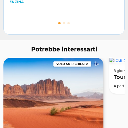
ENZINA
Potrebbe interessarti
VOLO SU RICHIESTA
8 giorni 
Tour 
A partir