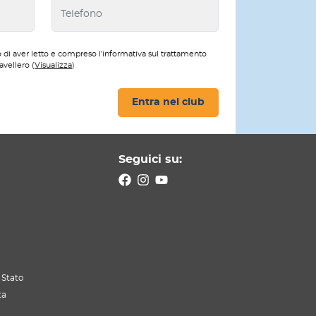
 di aver letto e compreso l'informativa sul trattamento
avellero (
Visualizza
)
Entra nel club
Seguici su:
 Stato
ta