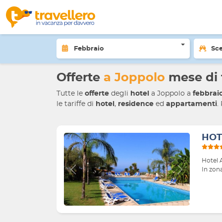
Home
Offerte viaggi
Calabria
Vibo Valentia
Febbraio
Sce
Offerte
a Joppolo
mese di 
Tutte le
offerte
degli
hotel
a Joppolo
a
febbrai
le tariffe di
hotel
,
residence
ed
appartamenti
.
HOT
Hotel A
In zona
Indietro
Avanti