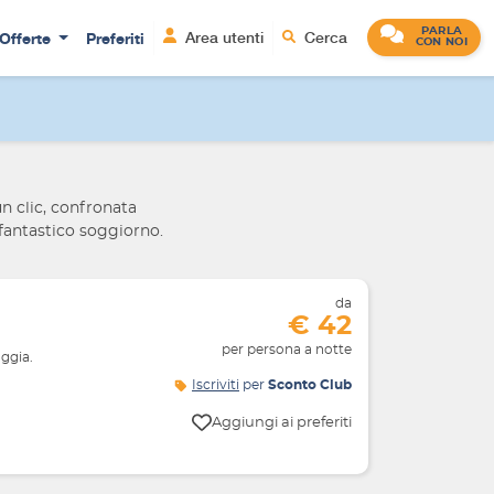
PARLA
Offerte
Preferiti
Area utenti
Cerca
CON NOI
un clic, confronata
fantastico soggiorno.
da
€ 42
per persona a notte
aggia.
Iscriviti
per
Sconto Club
Aggiungi ai preferiti