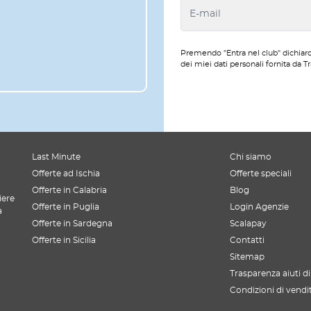
Premendo "Entra nel club" dichiaro
dei miei dati personali fornita da Tr
Last Minute
Chi siamo
Offerte ad Ischia
Offerte speciali
Offerte in Calabria
Blog
iere
Offerte in Puglia
Login Agenzie
a
Offerte in Sardegna
Scalapay
Offerte in Sicilia
Contatti
Sitemap
Trasparenza aiuti di
Condizioni di vendi