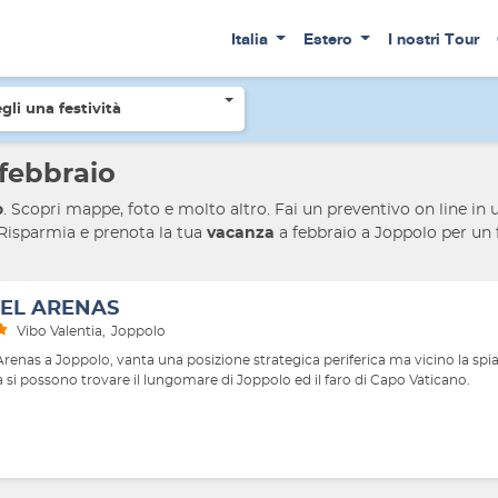
Italia
Estero
I nostri Tour
Joppolo
Offerte a Joppolo mese di febbraio
gli una festività
febbraio
o
. Scopri mappe, foto e molto altro. Fai un preventivo on line in 
 Risparmia e prenota la tua
vacanza
a febbraio
a Joppolo
per un 
EL ARENAS
Vibo Valentia
Joppolo
renas a Joppolo, vanta una posizione strategica periferica ma vicino la spi
 si possono trovare il lungomare di Joppolo ed il faro di Capo Vaticano.