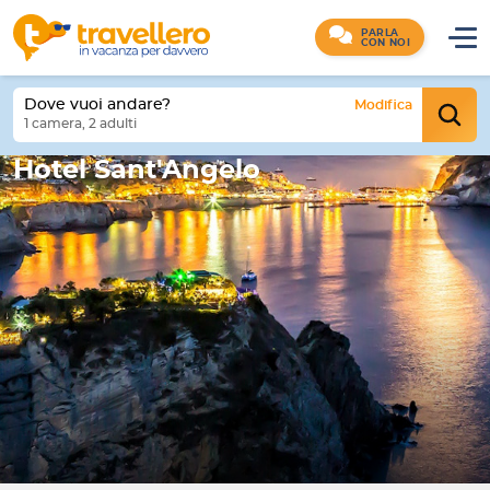
PARLA
CON NOI
Dove vuoi andare?
Modifica
1 camera, 2 adulti
Hotel Sant'Angelo