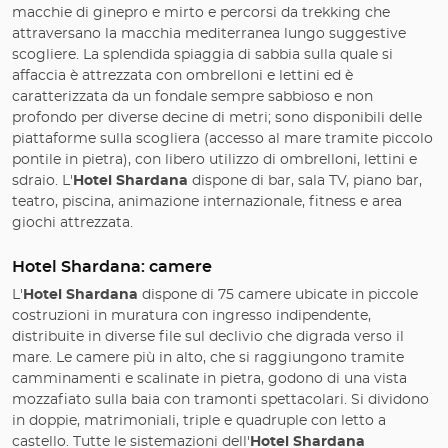
macchie di ginepro e mirto e percorsi da trekking che
attraversano la macchia mediterranea lungo suggestive
scogliere. La splendida spiaggia di sabbia sulla quale si
affaccia è attrezzata con ombrelloni e lettini ed è
caratterizzata da un fondale sempre sabbioso e non
profondo per diverse decine di metri; sono disponibili delle
piattaforme sulla scogliera (accesso al mare tramite piccolo
pontile in pietra), con libero utilizzo di ombrelloni, lettini e
sdraio. L'
Hotel Shardana
dispone di bar, sala TV, piano bar,
teatro, piscina, animazione internazionale, fitness e area
giochi attrezzata.
Hotel Shardana: camere
L'
Hotel Shardana
dispone di 75 camere ubicate in piccole
costruzioni in muratura con ingresso indipendente,
distribuite in diverse file sul declivio che digrada verso il
mare. Le camere più in alto, che si raggiungono tramite
camminamenti e scalinate in pietra, godono di una vista
mozzafiato sulla baia con tramonti spettacolari. Si dividono
in doppie, matrimoniali, triple e quadruple con letto a
castello. Tutte le sistemazioni dell'
Hotel Shardana